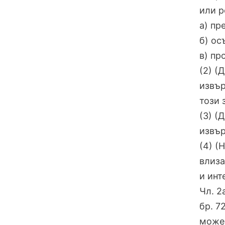
или р
а) пр
б) ос
в) пр
(2) (
извър
този 
(3) (
извър
(4) (Н
влиза
и инт
Чл. 2а
бр. 7
може 