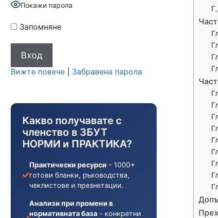
Покажи парола
Г.
Част
Запомняне
Г
Г
Г
Г
Вижте повече
|
Забравена парола
Част
Г
Г
Г
Какво получавате с
Г
членство в ЗБУТ
Г
НОРМИ и ПРАКТИКА?
Г
Г
Практически ресурси
- 1000+
готови бланки, ръководства,
Г
чеклистове и презнетации.
Г
Допъ
Анализи при промени в
Прех
нормативната база
- конкретни