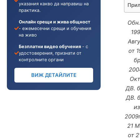
указания какво да направиш на
Прил
практика.
Онлайн срещи и жива общност
Обн.
- ежемесечни срещи и обучения
199
на живо
Авгу
Безплатни видео обучения
- с
от 1
удостоверения, признати от
контролните органи
бр
2004
ВИЖ ДЕТАЙЛИТЕ
Окт
ДВ. б
ДВ. б
из
2009г
21 М
от 2