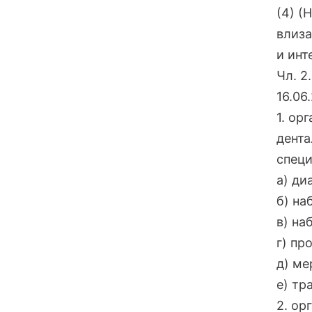
(4) (Н
влиза
и инт
Чл. 2.
16.06
1. ор
дента
специ
а) ди
б) на
в) на
г) пр
д) ме
е) тр
2. ор