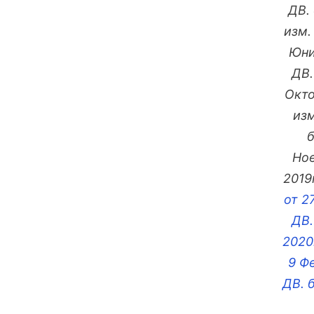
ДВ. 
изм.
Юни 
ДВ.
Окто
изм
б
Ное
2019
от 2
ДВ.
2020
9 Ф
ДВ. 