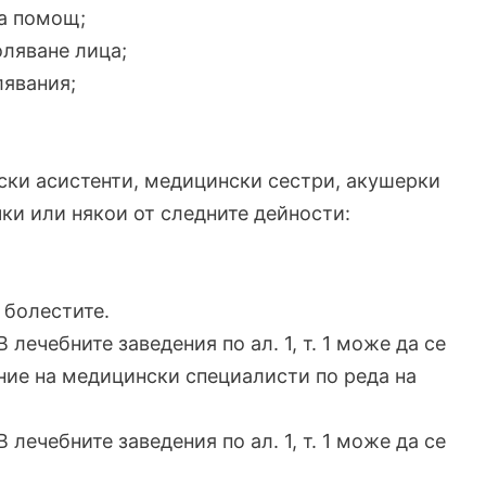
на помощ;
оляване лица;
лявания;
рски асистенти, медицински сестри, акушерки
ки или някои от следните дейности:
 болестите.
) В лечебните заведения по ал. 1, т. 1 може да се
ние на медицински специалисти по реда на
) В лечебните заведения по ал. 1, т. 1 може да се