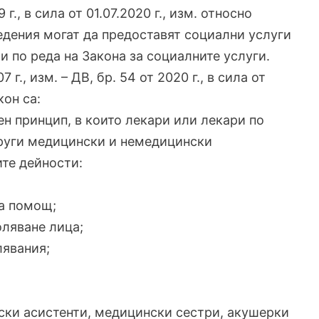
9 г., в сила от 01.07.2020 г., изм. относно
аведения могат да предоставят социални услуги
и по реда на Закона за социалните услуги.
07 г., изм. – ДВ, бр. 54 от 2020 г., в сила от
кон са:
н принцип, в които лекари или лекари по
руги медицински и немедицински
те дейности:
на помощ;
оляване лица;
лявания;
рски асистенти, медицински сестри, акушерки