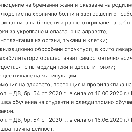
блюдение на бременни жени и оказване на родил
блюдение на хронично болни и застрашени от заб
офилактика на болести и ранно откриване на забо
рки за укрепване и опазване на здравето;
ансплантация на органи, тъкани и клетки;
ганизационно обособени структури, в които лека
ехабилитатори осъществяват самостоятелно всич
едоставяне на медицински и здравни грижи;
ъществяване на манипулации;
омоция на здравето, превенция и профилактика на
Доп. – ДВ, бр. 54 от 2020 г., в сила от 16.06.2020 г.
шва обучение на студенти и следдипломно обуче
закон.
Доп. – ДВ, бр. 54 от 2020 г., в сила от 16.06.2020 г.
шва научна дейност.