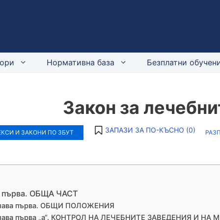
ори
Нормативна база
Безплатни обучени
Закон за лечебни
ЗАПАЗИ ЗА ПО-КЪСНО (
0
)
КСИ И ЗАКОНИ ПО ЗБУТ
РАЗ
 първа. ОБЩА ЧАСТ
лава първа. ОБЩИ ПОЛОЖЕНИЯ
лава първа „а“. КОНТРОЛ НА ЛЕЧЕБНИТЕ ЗАВЕДЕНИЯ И НА 