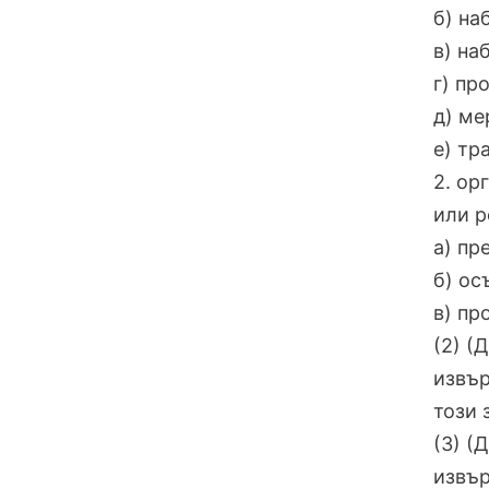
б) на
в) на
г) пр
д) ме
е) тр
2. ор
или р
а) пр
б) ос
в) пр
(2) (
извър
този 
(3) (
извър