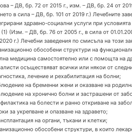
ова – ДВ, бр. 72 от 2015 г., изм. – ДВ, бр. 24 от 201
нето в сила – ДВ, бр. 101 от 2019 г.) Лечебните з
егрирани здравно-социални услуги при условията 
 (1) (Изм. – ДВ, бр. 76 от 2005 г., в сила от 01.01.20
.2020 г.) Лечебни заведения по смисъла на този за
ганизационно обособени структури на функционале
лна медицина самостоятелно или с помощта на д
алисти осъществяват всички или някои от следни
агностика, лечение и рехабилитация на болни;
блюдение на бременни жени и оказване на родил
блюдение на хронично болни и застрашени от заб
офилактика на болести и ранно откриване на забо
рки за укрепване и опазване на здравето;
ансплантация на органи, тъкани и клетки;
ганизационно обособени структури, в които лека