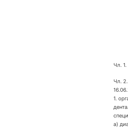
Чл. 1
Чл. 2.
16.06
1. ор
дента
специ
а) ди