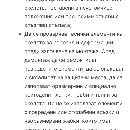
скелета, поставени в неустойчиво
положение или преносими стълби с
хлъзгави стъпала;
Да се проверяват всички елементи на
скелето за корозия и деформации
преди започване на монтажа. След
демонтаж да се ремонтират
повредените елементи, да се опаковат
и складират на защитени места, да се
използват оразмерени и специално
пригодени планки, тръби и талпи за
скелета. Да не се използват елементи
с повредени или отслабени връзки и
неоразмерени жабки, които имат
пукнатини или е на лице остаряване