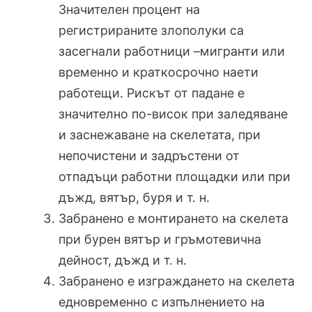
Значителен процент на
регистрираните злополуки са
засегнали работници –мигранти или
временно и краткосрочно наети
работещи. Рискът от падане е
значително по-висок при заледяване
и заснежаване на скелетата, при
непочистени и задръстени от
отпадъци работни площадки или при
дъжд, вятър, буря и т. н.
Забранено е монтирането на скелета
при бурен вятър и гръмотевична
дейност, дъжд и т. н.
Забранено е изграждането на скелета
едновременно с изпълнението на