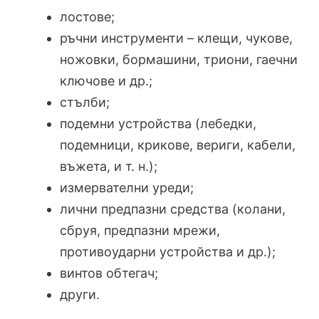
лостове;
ръчни инструменти – клещи, чукове,
ножовки, бормашини, триони, гаечни
ключове и др.;
стълби;
подемни устройства (лебедки,
подемници, крикове, вериги, кабели,
въжета, и т. н.);
измервателни уреди;
лични предпазни средства (колани,
сбруя, предпазни мрежи,
противоударни устройства и др.);
винтов обтегач;
други.