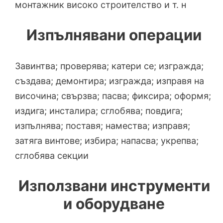
монтажник високо строителство и т. н
Изпълнявани операции
Завинтва; проверява; катери се; изгражда;
създава; демонтира; изгражда; изправя на
височина; свързва; пасва; фиксира; оформя;
издига; инсталира; сглобява; повдига;
изпълнява; поставя; намества; изправя;
затяга винтове; избира; напасва; укрепва;
сглобява секции
Използвани инструменти
и оборудване