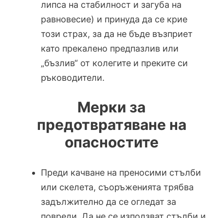
липса на стабилност и загуба на
равновесие) и принуда да се крие
този страх, за да не бъде възприет
като прекалено предпазлив или
„бъзлив“ от колегите и преките си
ръководители.
Мерки за
предотвратяване на
опасностите
Преди качване на преносими стълби
или скелета, съоръженията трябва
задължително да се огледат за
повреди. Да не се използват стълби и