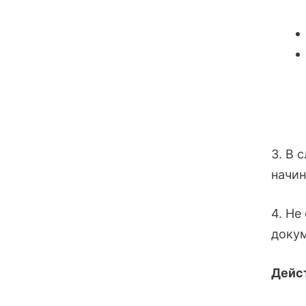
3. В 
начин
4. Не
докум
Дейс