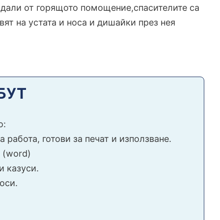
адали от горящото помощение,спасителите са
ят на устата и носа и дишайки през нея
ЗБУТ
о:
 работа, готови за печат и използване.
 (word)
и казуси.
оси.