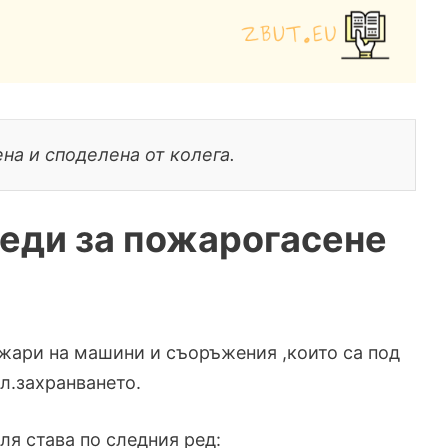
на и споделена от колега.
реди за пожарогасене
ожари на машини и съоръжения ,които са под
л.захранването.
ля става по следния ред: