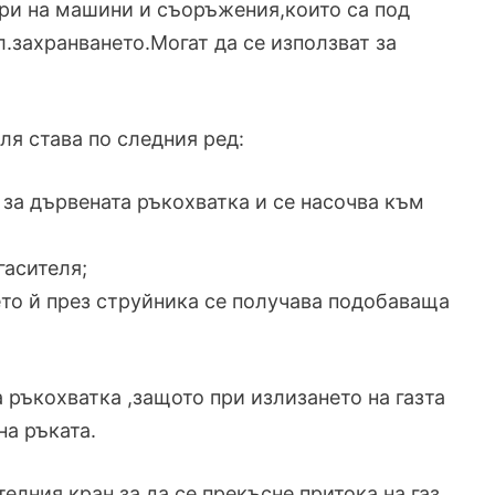
ари на машини и съоръжения,които са под
.захранването.Могат да се използват за
ля става по следния ред:
 за дървената ръкохватка и се насочва към
гасителя;
ето й през струйника се получава подобаваща
 ръкохватка ,защото при излизането на газта
на ръката.
елния кран,за да се прекъсне притока на газ