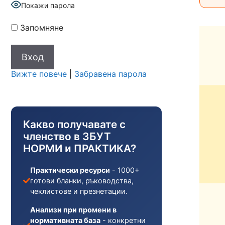
Покажи парола
Запомняне
Вижте повече
|
Забравена парола
Какво получавате с
членство в ЗБУТ
НОРМИ и ПРАКТИКА?
Практически ресурси
- 1000+
готови бланки, ръководства,
чеклистове и презнетации.
Анализи при промени в
нормативната база
- конкретни