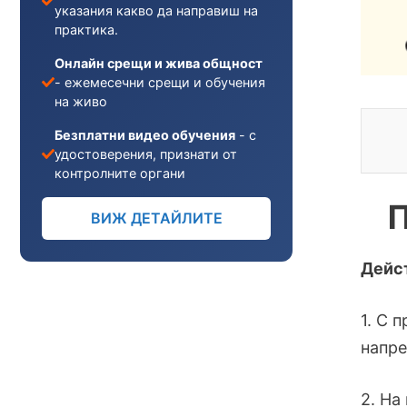
указания какво да направиш на
практика.
Онлайн срещи и жива общност
- ежемесечни срещи и обучения
на живо
Безплатни видео обучения
- с
удостоверения, признати от
контролните органи
П
ВИЖ ДЕТАЙЛИТЕ
Дейст
1. С 
напре
2. На