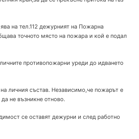
ява на тел.112 дежурният на Пожарна
бщава точното място на пожара и кой е подал
наличните противопожарни уреди до идването
 на личния състав. Независимо,че пожарът е
 да не възникне отново.
димост се оставят дежурни и след работно