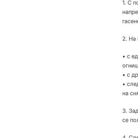
1. С 
напре
гасен
2. На
• с е
огнищ
• с д
• сле
на сн
3. За
се по
4. Сл