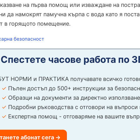
казване на първа помощ или изваждане на постр
и да намокрят памучна кърпа с вода като я постав
т в горящото помещение.
кети
арна безопасност
️
Спестете часове работа по 
БУТ НОРМИ и ПРАКТИКА получавате всичко готов
✓
Пълен достъп до 500+ инструкции за безопасна
✓
Образци на документи за директно използване
✓
Подробни ръководства с отговори на въпроси 
✓
Експертна помощ - отговаряме на вашите въпр
танете абонат сега →