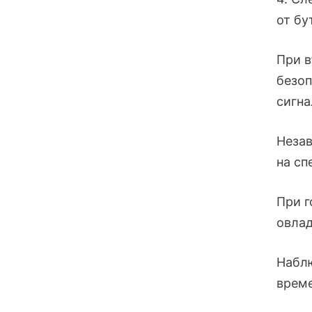
от бу
При в
безоп
сигна
Незав
на сп
При г
овлад
Наблю
време