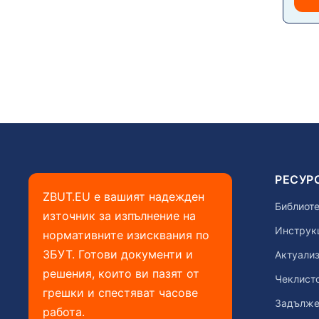
РЕСУР
ZBUT.EU е вашият надежден
Библиоте
източник за изпълнение на
Инструкц
нормативните изисквания по
ЗБУТ. Готови документи и
Актуализ
решения, които ви пазят от
Чеклист
грешки и спестяват часове
Задълже
работа.