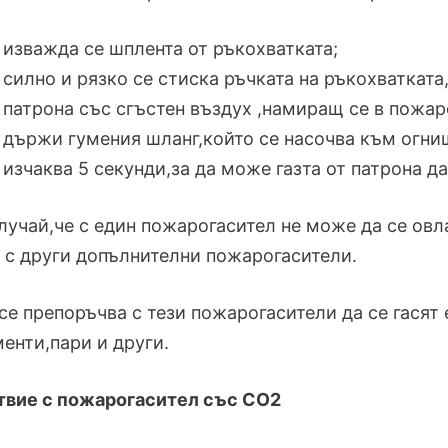
изважда се шплента от ръкохватката;
силно и рязко се стиска ръчката на ръкохватката
патрона със сгъстен въздух ,намиращ се в пожар
държи гумения шланг,който се насочва към огнищ
изчаква 5 секунди,за да може газта от патрона д
случай,че с един пожарогасител не може да се ов
 с други допълнителни пожарогасители.
 се препоръчва с тези пожарогасители да се гасят
енти,пари и други.
твие с пожарогасител със СО2