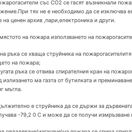
пожарогасители със СО2 се гасят възникнали пож
жение.При тях не е необходимо да се изключва ел
е на ценен архив ,пари,електроника и други.
 мястото на пожара използването на пожарогасите
дна ръка се хваща струйника на пожарогасителитя
ето на пожара;
ругата ръка се отвива спирателния кран на пожаро
д излизането ма газта от бутилката и преминаван
яг мъгла.
дължително е струйника да се държи за дървената
лучава -79,2 0 С и може да се получи измръзване 
ед овладяване(изгасяне)на пожара се спира спират