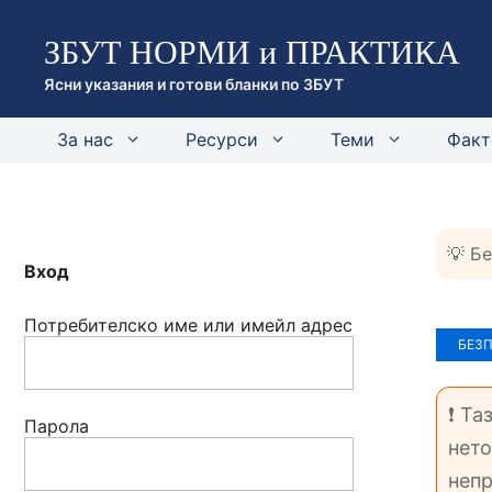
Към
ЗБУТ НОРМИ и ПРАКТИКА
съдържанието
Ясни указания и готови бланки по ЗБУТ
За нас
Ресурси
Теми
Факт
💡 Б
Вход
Потребителско име или имейл адрес
БЕЗ
❗ Та
Парола
нето
непр