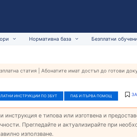
ори
Нормативна база
Безплатни обучени
езплатна статия | Абонатите имат достъп до готови до
ЗА
ПЛАТНИ ИНСТРУКЦИИ ПО ЗБУТ
ПАБ И ПЪРВА ПОМОЩ
зи инструкция е типова или изготвена и предоста
чности. Прегледайте и актуализирайте при необхо
авилно използване.