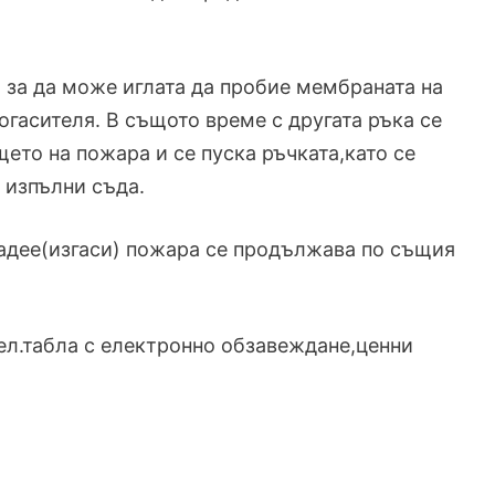
, за да може иглата да пробие мембраната на
огасителя. В същото време с другата ръка се
ето на пожара и се пуска ръчката,като се
а изпълни съда.
ладее(изгаси) пожара се продължава по същия
 ел.табла с електронно обзавеждане,ценни