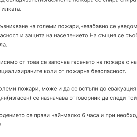
тилката.
ъзникване на големи пожари,незабавно се уведом
асност и защита на населението.На същия се съо
ла.
исимо от това се започва гасенето на пожара с 
ециализираните коли от пожарна безопасност.
олеми пожари, може и да се встъпи до евакуация
ян(изгасен) се назначава отговорник да следи той
дението се прави най-малко 6 часа и при необхо
.