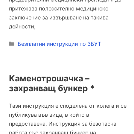
притежава положително медицинско
заключение за извършване на такива
дейности;
Категории
Безплатни инструкции по ЗБУТ
Каменотрошачка –
захранващ бункер *
Тази инструкция е споделена от колега и се
публикува във вида, в който в
предоставена. Инструкция за безопасна
работа със захранващ бункер на