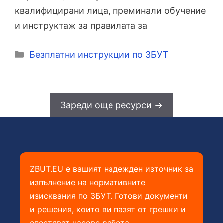
квалифицирани лица, преминали обучение
и инструктаж за правилата за
Категории
Безплатни инструкции по ЗБУТ
Зареди още ресурси ->
ZBUT.EU е вашият надежден източник за
изпълнение на нормативните
изисквания по ЗБУТ. Готови документи
и решения, които ви пазят от грешки и
спестяват часове работа.