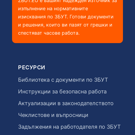
ZBUT.EU е вашият надежден източник за
изпълнение на нормативните
изисквания по ЗБУТ. Готови документи
и решения, които ви пазят от грешки и
спестяват часове работа.
РЕСУРСИ
Библиотека с документи по ЗБУТ
Инструкции за безопасна работа
Актуализации в законодателството
Чеклистове и въпросници
Задължения на работодателя по ЗБУТ