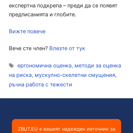
експертна подкрепа – преди да се появят
предписанията и глобите.
Вижте повече
Вече сте член?
Влезте от тук
Етикети
ергономична оценка
,
методи за оценка
на риска
,
мускулно-скелетни смущения
,
ръчна работа с тежести
ZBUT.EU е вашият надежден източник за