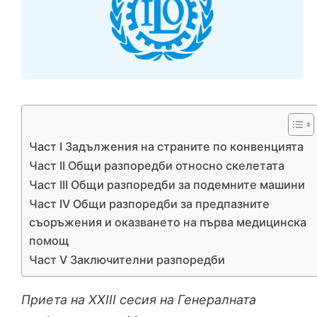
Част I Задължения на страните по конвенцията
Част II Общи разпоредби относно скелетата
Част III Общи разпоредби за подемните машини
Част IV Общи разпоредби за предпазните
съоръжения и оказването на първа медицинска
помощ
Част V Заключителни разпоредби
Приета на XXIII сесия на Генералната