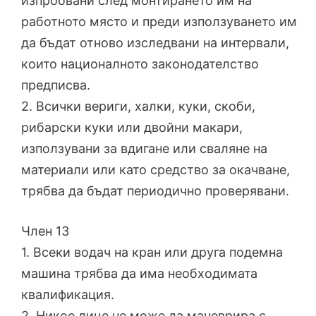
изпробвани след монтирането им на
работното място и преди използуването им
да бъдат отново изследвани на интервали,
които националното законодателство
предписва.
2. Всички вериги, халки, куки, скоби,
рибарски куки или двойни макари,
използувани за вдигане или сваляне на
материали или като средство за окачване,
трябва да бъдат периодично проверявани.
Член 13
1. Всеки водач на кран или друга подемна
машина трябва да има необходимата
квалификация.
2. Никое лице не може да маневрира с