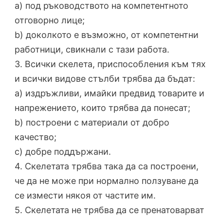
a) под ръководството на компетентното
отговорно лице;
b) доколкото е възможно, от компетентни
работници, свикнали с тази работа.
3. Всички скелета, приспособления към тях
и всички видове стълби трябва да бъдат:
a) издръжливи, имайки предвид товарите и
напрежението, които трябва да понесат;
b) построени с материали от добро
качество;
c) добре поддържани.
4. Скелетата трябва така да са построени,
че да не може при нормално ползуване да
се измести някоя от частите им.
5. Скелетата не трябва да се пренатоварват