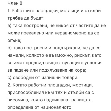
Член 8
1. Работните площадки, мостици и стълби
трябва да бъдат:
a) така построени, че никоя от частите да не
може прекалено или неравномерно да се
огъне;
b) така построени и поддържани, че да се
намали, колкото е възможно, рискът, като
се имат предвид съществуващите условия
за падане или подхлъзване на хора;
c) свободни от излишни товари.
2. Когато работни площадки, мостици,
приспособления към тях и стълби са с
височина, която надвишава границата,
определена от националното