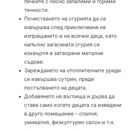
печките с лесно запалими и горими
течности.
Почистването на сгурията да се
извършва след приключване на
изпращането и на всички деца, като
напълно загасената сгурия се
изхвърля в затворени метални
съдове.
Зареждането на отоплителните уреди
се извършва сутрин, преди
постъпването на децата.
Добавянето на въглища и дърва да
става само когато децата са изведени
в друго помещение – спалня,
умивалня, физкултурен салон и т.н.