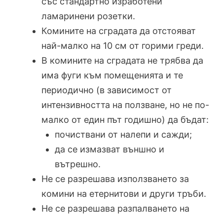
със стандартно изработени
ламаринени розетки.
Комините на сградата да отстояват
най-малко на 10 см от горими греди.
В комините на сградата не трябва да
има фуги към помещенията и те
периодично (в зависимост от
интензивността на ползване, но не по-
малко от един път годишно) да бъдат:
почиствани от налепи и сажди;
да се измазват външно и
вътрешно.
Не се разрешава използването за
комини на етернитови и други тръби.
Не се разрешава разпалването на