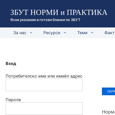
Към
ЗБУТ НОРМИ и ПРАКТИКА
съдържанието
Ясни указания и готови бланки по ЗБУТ
За нас
Ресурси
Теми
Факт
Вход
Потребителско име или имейл адрес
ОБР
Парола
Норма