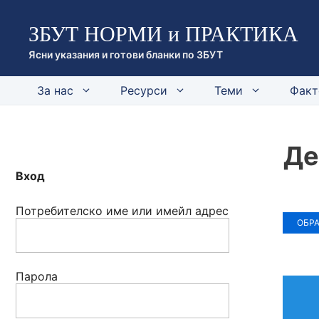
Към
ЗБУТ НОРМИ и ПРАКТИКА
съдържанието
Ясни указания и готови бланки по ЗБУТ
За нас
Ресурси
Теми
Факт
Де
Вход
Потребителско име или имейл адрес
ОБР
Парола