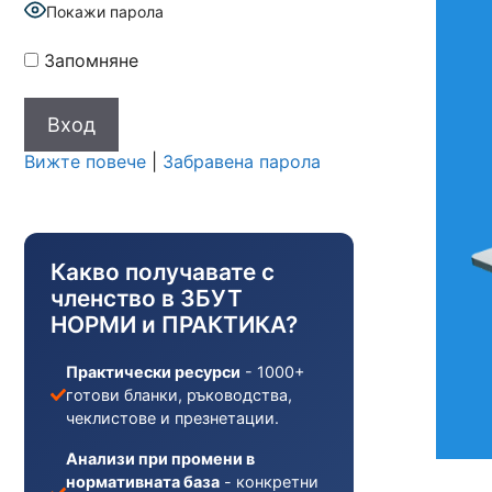
Покажи парола
Запомняне
Вижте повече
|
Забравена парола
Какво получавате с
членство в ЗБУТ
НОРМИ и ПРАКТИКА?
Практически ресурси
- 1000+
готови бланки, ръководства,
чеклистове и презнетации.
Анализи при промени в
нормативната база
- конкретни