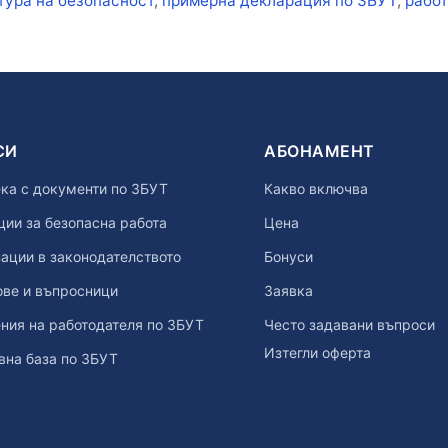
тура на безопасност
,
примерна декларация по ЗБУТ
,
работ
СИ
АБОНАМЕНТ
ка с документи по ЗБУТ
Какво включва
ии за безопасна работа
Цена
ации в законодателството
Бонуси
ове и въпросници
Заявка
ния на работодателя по ЗБУТ
Често задавани въпроси
Изтегли оферта
вна база по ЗБУТ