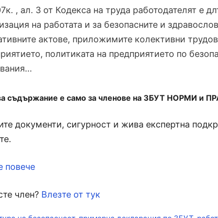
07к. , ал. 3 от Кодекса на труда работодателят е 
изация на работата и за безопасните и здравослов
тивните актове, приложимите колективни трудов
риятието, политиката на предприятието по безопа
квания…
ва съдържание е само за членове на ЗБУТ НОРМИ и П
те документи, сигурност и жива експертна подкре
те.
е повече
сте член?
Влезте от тук
кети