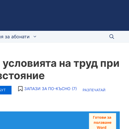
я за абонати
 условията на труд при
зстояние
ЗАПАЗИ ЗА ПО-КЪСНО (
7
)
БУТ
РАЗПЕЧАТАЙ