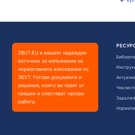
кул
РЕСУР
ZBUT.EU е вашият надежден
Библиоте
източник за изпълнение на
Инструкц
нормативните изисквания по
ЗБУТ. Готови документи и
Актуализ
решения, които ви пазят от
Чеклист
грешки и спестяват часове
Задълже
работа.
Нормати