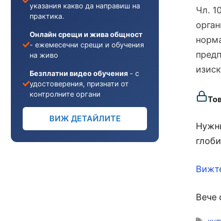
указания какво да направиш на
Чл. 1
практика.
орган
Онлайн срещи и жива общност
норма
- ежемесечни срещи и обучения
предп
на живо
изис
Безплатни видео обучения
- с
удостоверения, признати от
контролните органи
То
ВИЖ ДЕТАЙЛИТЕ
Нужни
глоби
Вижт
Вече 
Ети