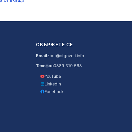
а от вкъщи
СВЪРЖЕТЕ СЕ
Email
zbut@otgovori.info
Телефон
0889 319 568
YouTube
LinkedIn
Facebook