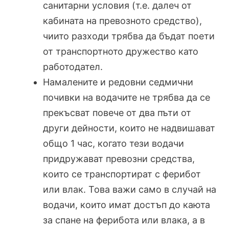
санитарни условия (т.е. далеч от
кабината на превозното средство),
чиито разходи трябва да бъдат поети
от транспортното дружество като
работодател.
Намалените и редовни седмични
почивки на водачите не трябва да се
прекъсват повече от два пъти от
други дейности, които не надвишават
общо 1 час, когато тези водачи
придружават превозни средства,
които се транспортират с ферибот
или влак. Това важи само в случай на
водачи, които имат достъп до каюта
за спане на ферибота или влака, а в