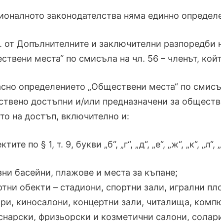
ионалното законодателства няма единно определе
а. от Допълнителните и заключителни разпоредби 
ствени места“ по смисъла на чл. 56 – членът, ко
сно определението „Обществени места“ по смисъла
твено достъпни и/или предназначени за обществе
то на достъп, включително и:
тите по § 1, т. 9, букви „б“, „г“, „д“, „е“, „ж“, „к“, „л“, „
вни басейни, плажове и места за къпане;
ртни обекти – стадиони, спортни зали, игрални пл
три, киносалони, концертни зали, читалища, комп
снарски, фризьорски и козметични салони, солари