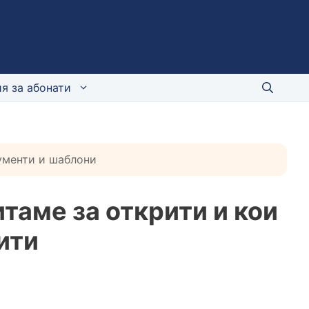
я за абонати
кументи и шаблони
таме за открити и кои
ити