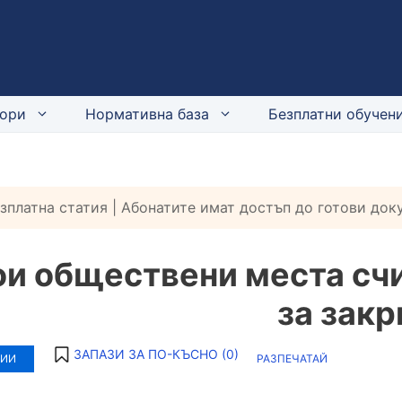
ори
Нормативна база
Безплатни обучени
езплатна статия | Абонатите имат достъп до готови до
ои обществени места счи
за закр
ЗАПАЗИ ЗА ПО-КЪСНО (
0
)
ТИИ
РАЗПЕЧАТАЙ