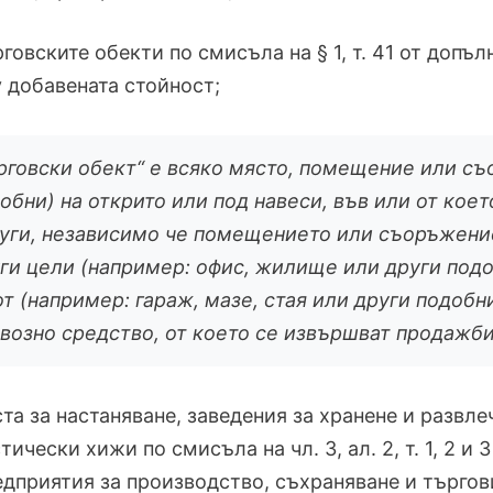
рговските обекти по смисъла на § 1, т. 41 от допъ
 добавената стойност;
рговски обект“ е всяко място, помещение или съ
обни) на открито или под навеси, във или от кое
уги, независимо че помещението или съоръжени
ги цели (например: офис, жилище или други подо
т (например: гараж, мазе, стая или други подобн
возно средство, от което се извършват продажби
ста за настаняване, заведения за хранене и развл
тически хижи по смисъла на чл. 3, ал. 2, т. 1, 2 и 
едприятия за производство, съхраняване и търгови