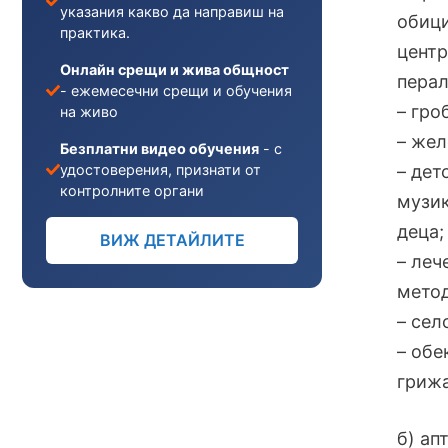
указания какво да направиш на
обици
практика.
центр
Онлайн срещи и жива общност
перал
- ежемесечни срещи и обучения
– гро
на живо
– жел
Безплатни видео обучения
- с
удостоверения, признати от
– дет
контролните органи
музик
деца;
ВИЖ ДЕТАЙЛИТЕ
– леч
метод
– сел
– обе
грижа
б) ап