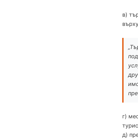
в) тъ
върху
„Тъ
под
усл
дру
имо
пре
г) ме
турис
д) пр