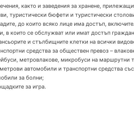
ечения, както и заведения за хранене, прилежащ
ви, туристически бюфети и туристически столов
радите, до които всяко лице има достъп, включи
и, в които се обслужват или имат достъп граждан
ансьорите и стълбищните клетки на всички видове
анспортни средства за обществен превоз – влаков
йбуси, метровлакове, микробуси на маршрутни т
метрови автомобили и транспортни средства със
обили за болни;
ощадките за игра.