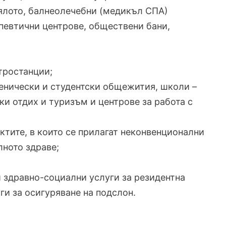
тялото, балнеолечебни (медикъл СПА)
апевтични центрове, обществени бани,
тростанции;
ченически и студентски общежития, школи –
ки отдих и туризъм и центрове за работа с
ектите, в които се прилагат неконвенционални
ното здраве;
ани здравно-социални услуги за резидентна
ги за осигуряване на подслон.