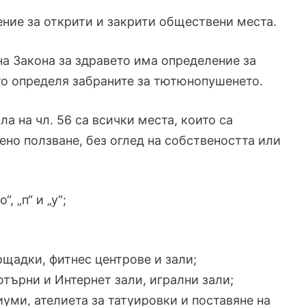
ние за открити и закрити обществени места.
на Закона за здравето има определение за
йто определя забраните за тютюнопушенето.
 на чл. 56 са всички места, които са
но ползване, без оглед на собствеността или
о“, „п“ и „у“;
ощадки, фитнес центрове и зали;
ютърни и Интернет зали, игрални зали;
уми, ателиета за татуировки и поставяне на