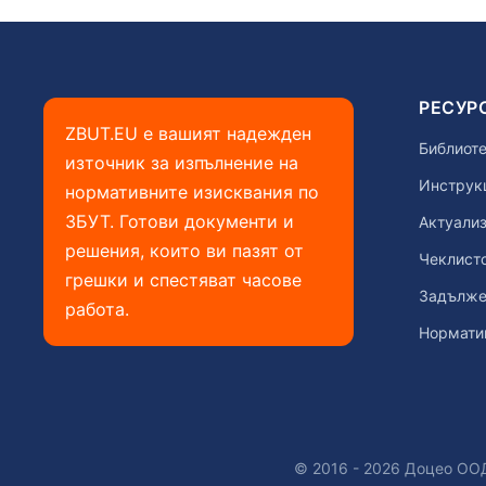
РЕСУР
ZBUT.EU е вашият надежден
Библиоте
източник за изпълнение на
Инструкц
нормативните изисквания по
ЗБУТ. Готови документи и
Актуализ
решения, които ви пазят от
Чеклист
грешки и спестяват часове
Задълже
работа.
Нормати
© 2016 - 2026 Доцео ООД