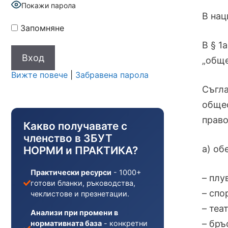
Покажи парола
В нац
Запомняне
В § 1
„обще
Вижте повече
|
Забравена парола
Съгла
общес
право
Какво получавате с
членство в ЗБУТ
а) обек
НОРМИ и ПРАКТИКА?
Практически ресурси
- 1000+
– плу
готови бланки, ръководства,
– спо
чеклистове и презнетации.
– теа
Анализи при промени в
– бръ
нормативната база
- конкретни