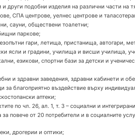
 и други подобни изделия на различни части на 
ове, СПА центрове, уелнес центрове и таласотер
ни, сауни, обществени тоалетни;
бищни паркове;
езопътни гари, летища, пристанища, автогари, ме
ски ясли и градини, училища и висши училища, у
ални, езикови, спортни бази за детски и ученичес
ебни и здравни заведения, здравни кабинети и об
и за благоприятно въздействие върху индивидуал
скостопански аптеки;
ктите по чл. 26, ал. 1, т. 3 – социални и интегрир
 за повече от 20 потребители и в социалните услу
теки, дрогерии и оптики;