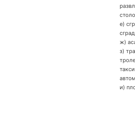
развл
столо
е) сг
сград
ж) ас
з) тр
троле
такси
автом
и) пл