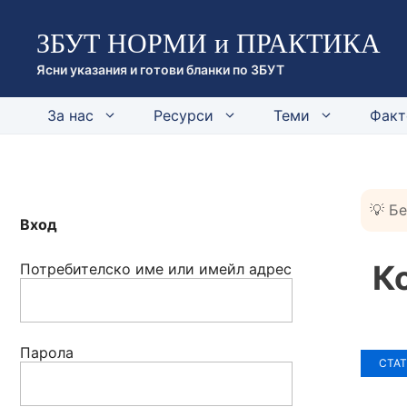
Към
ЗБУТ НОРМИ и ПРАКТИКА
съдържанието
Ясни указания и готови бланки по ЗБУТ
За нас
Ресурси
Теми
Факт
💡 Б
Вход
К
Потребителско име или имейл адрес
Парола
СТА