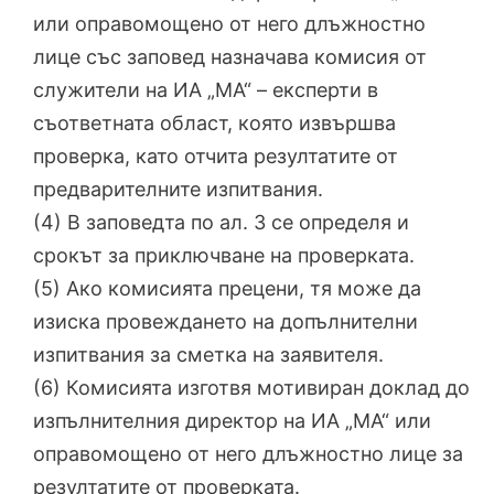
или оправомощено от него длъжностно
лице със заповед назначава комисия от
служители на ИА „МА“ – експерти в
съответната област, която извършва
проверка, като отчита резултатите от
предварителните изпитвания.
(4) В заповедта по ал. 3 се определя и
срокът за приключване на проверката.
(5) Ако комисията прецени, тя може да
изиска провеждането на допълнителни
изпитвания за сметка на заявителя.
(6) Комисията изготвя мотивиран доклад до
изпълнителния директор на ИА „МА“ или
оправомощено от него длъжностно лице за
резултатите от проверката.