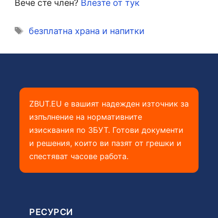
Вече сте член?
Влезте от тук
Етикети
безплатна храна и напитки
ZBUT.EU е вашият надежден източник за
изпълнение на нормативните
изисквания по ЗБУТ. Готови документи
и решения, които ви пазят от грешки и
спестяват часове работа.
РЕСУРСИ