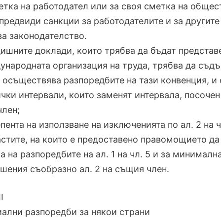
етка на работодател или за своя сметка на общес
 предвиди санкции за работодателите и за другит
ва законодателство.
дишните доклади, които трябва да бъдат представе
народната организация на труда, трябва да съдъ
 осъществява разпоредбите на тази конвенция, и 
ички интервали, които заменят интервала, посочен 
член;
епента на използване на изключенията по ал. 2 на ч
астите, на които е предоставено правомощието д
а на разпоредбите на ал. 1 на чл. 5 и за минималн
шения съобразно ал. 2 на същия член.
I
ални разпоредби за някои страни