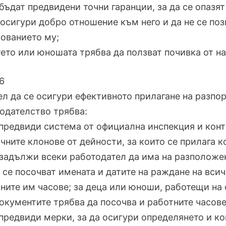
 бъдат предвидени точни гаранции, за да се опазя
 осигури добро отношение към него и да не се по
ованието му;
тето или юношата трябва да ползват почивка от н
6
цел да се осигури ефективното прилагане на разп
одателство трябва:
 предвиди система от официална инспекция и конт
чните клонове от дейности, за които се прилага к
 задължи всеки работодател да има на разположе
 се посочват имената и датите на раждане на всичк
ните им часове; за деца или юноши, работещи на
окументите трябва да посочва и работните часове
 предвиди мерки, за да осигури определянето и ко