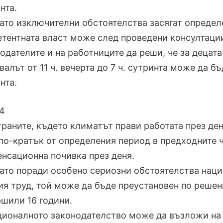
нта.
гато изключителни обстоятелства засягат определ
тентната власт може след проведени консултации
одателите и на работниците да реши, че за децата
валът от 11 ч. вечерта до 7 ч. сутринта може да бъ
нта.
4
страните, където климатът прави работата през д
по-кратък от определения период в предходните 
нсационна почивка през деня.
гато поради особено сериозни обстоятелства наци
я труд, той може да бъде преустановен по решен
шили 16 години.
ционалното законодателство може да възложи н