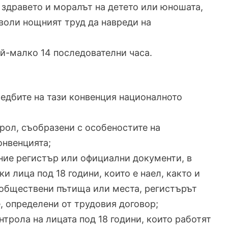
т здравето и моралът на детето или юношата,
зволи нощният труд да навреди на
ай-малко 14 последователни часа.
оредбите на тази конвенция националното
рол, съобразени с особеностите на
онвенцията;
ние регистър или официални документи, в
и лица под 18 години, които е наел, както и
 обществени пътища или места, регистърът
, определени от трудовия договор;
нтрола на лицата под 18 години, които работят