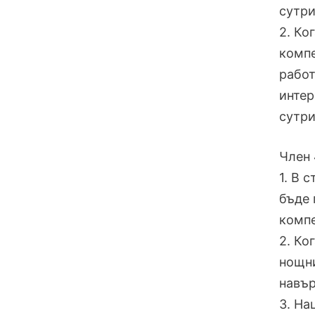
сутри
2. Ко
компе
работ
интер
сутри
Член 
1. В 
бъде 
компе
2. Ко
нощни
навър
3. На