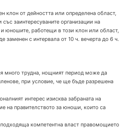
ен клон от дейността или определена област,
 със заинтересуваните организации на
 и юношите, работещи в този клон или област,
де заменен с интервала от 10 ч. вечерта до 6 ч.
еня много трудна, нощният период може да
членове, при условие, че ще бъде разрешена
оналният интерес изисква забраната на
ие на правителството за юноши, които са
а подходяща компетентна власт правомощието