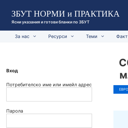
Към
ЗБУТ НОРМИ и ПРАКТИКА
съдържанието
Ясни указания и готови бланки по ЗБУТ
За нас
Ресурси
Теми
Факт
С
Вход
м
Потребителско име или имейл адрес
ЕВРО
Парола