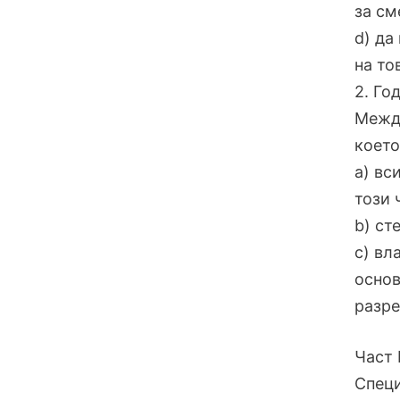
за см
d) да
на то
2. Го
Между
което
a) вс
този 
b) ст
c) вл
основ
разре
Част I
Специ