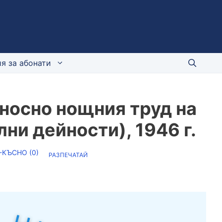
я за абонати
носно нощния труд на
и дейности), 1946 г.
-КЪСНО (
0
)
РАЗПЕЧАТАЙ