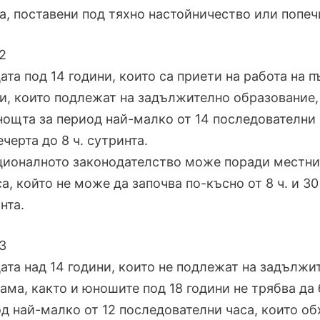
а, поставени под тяхно настойничество или попеч
2
цата под 14 години, които са приети на работа на 
и, които подлежат на задължително образование, 
нощта за период най-малко от 14 последователни 
вечерта до 8 ч. сутринта.
ционалното законодателство може поради местнит
са, който не може да започва по-късно от 8 ч. и 30
нта.
3
цата над 14 години, които не подлежат на задълж
ама, както и юношите под 18 години не трябва да
д най-малко от 12 последователни часа, които обх