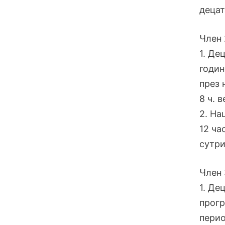
децат
Член 
1. Де
годин
през 
8 ч. 
2. На
12 ча
сутри
Член 
1. Де
прогр
перио