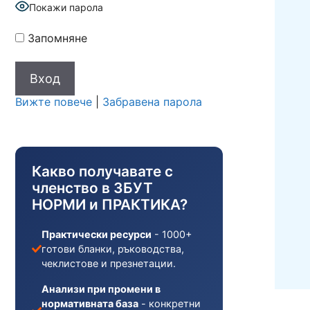
Покажи парола
Запомняне
Вижте повече
|
Забравена парола
Какво получавате с
членство в ЗБУТ
НОРМИ и ПРАКТИКА?
Практически ресурси
- 1000+
готови бланки, ръководства,
чеклистове и презнетации.
Анализи при промени в
нормативната база
- конкретни