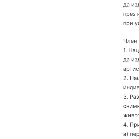
да из
през 
при у
Член 
1. На
да из
артис
2. На
индив
3. Ра
снимк
живот
4. Пр
a) пе