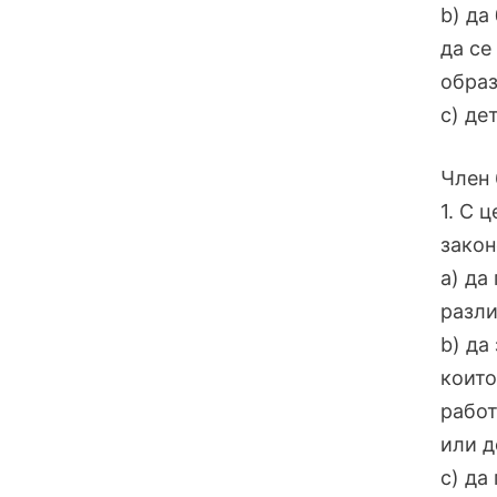
b) да
да се
образ
c) де
Член 
1. С 
закон
a) да
разли
b) да
които
работ
или д
c) да