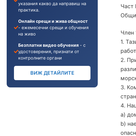
указания какво да направиш на
Част 
практика.
Общи
Онлайн срещи и жива общност
- ежемесечни срещи и обучения
Член 
на живо
1. Та
Безплатни видео обучения
- с
работ
удостоверения, признати от
контролните органи
2. Пр
разли
ВИЖ ДЕТАЙЛИТЕ
морс
3. Ко
стран
4. На
a) до
b) на
опасн