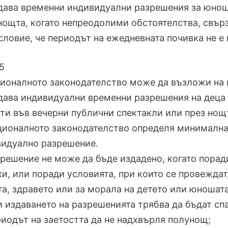
дава временни индивидуални разрешения за юноши
нощта, когато непреодолими обстоятелства, свърз
словие, че периодът на ежедневната почивка не е 
5
ционалното законодателство може да възложи н
дава индивидуални временни разрешения на деца 
ти във вечерни публични спектакли или през нощ
ционалното законодателство определя минималнат
идуално разрешение.
зрешение не може да бъде издадено, когато порад
и, или поради условията, при които се провеждат
а, здравето или за морала на детето или юношата
и издаването на разрешенията трябва да бъдат сп
риодът на заетостта да не надхвърля полунощ;