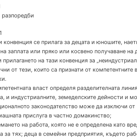
I
 разпоредби
1
зи конвенция се прилага за децата и юношите, на
на заплата или пряко или косвено получаване на 
и прилагането на тази конвенция за „неиндустриа
чни от тези, които са признати от компетентните
ки.
мпетентната власт определя разделителната лини
а, и индустриалните, земеделските дейности и мо
ционалното законодателство може да изключи от 
машната прислуга в частно домакинство;
емането на работа, която не е определена като в
а за тях; деца в семейни предприятия, където ра