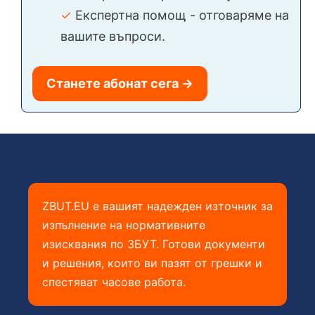
✓
Експертна помощ - отговаряме на
вашите въпроси.
Станете абонат сега →
ZBUT.EU е вашият надежден източник за
изпълнение на нормативните
изисквания по ЗБУТ. Готови документи
и решения, които ви пазят от грешки и
спестяват часове работа.