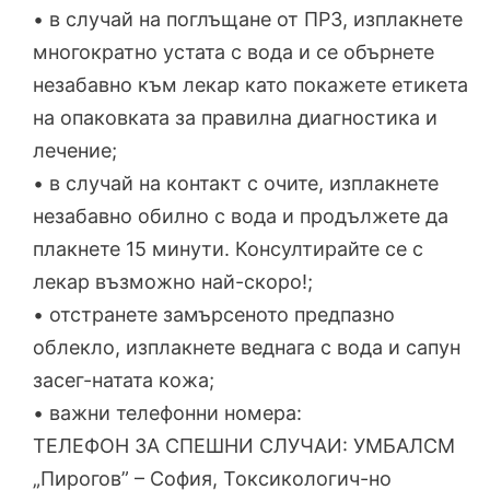
• в случай на поглъщане от ПРЗ, изплакнете
многократно устата с вода и се обърнете
незабавно към лекар като покажете етикета
на опаковката за правилна диагностика и
лечение;
• в случай на контакт с очите, изплакнете
незабавно обилно с вода и продължете да
плакнете 15 минути. Консултирайте се с
лекар възможно най-скоро!;
• отстранете замърсеното предпазно
облекло, изплакнете веднага с вода и сапун
засег-натата кожа;
• важни телефонни номера:
ТЕЛЕФОН ЗА СПЕШНИ СЛУЧАИ: УМБАЛСМ
„Пирогов” – София, Токсикологич-но