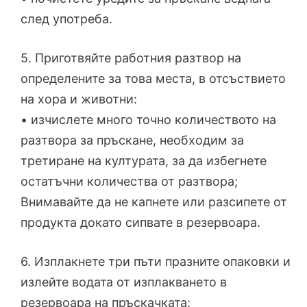
след употреба.
5. Приготвяйте работния разтвор на
определените за това места, в отсъствието
на хора и животни:
• изчислете много точно количеството на
разтвора за пръскане, необходим за
третиране на културата, за да избегнете
остатъчни количества от разтвора;
Внимавайте да не капнете или разсипете от
продукта докато сипвате в резервоара.
6. Изплакнете три пъти празните опаковки и
излейте водата от изплакването в
резервоара на пръскачката: