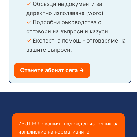
✓
Образци на документи за
директно използване (word)
✓
Подробни ръководства с
отговори на въпроси и казуси.
✓
Експертна помощ - отговаряме на
вашите въпроси.
Станете абонат сега →
ZBUT.EU е вашият надежден източник за
изпълнение на нормативните