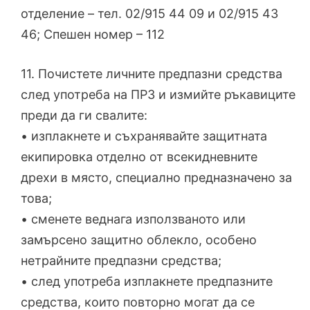
отделение – тел. 02/915 44 09 и 02/915 43
46; Спешен номер – 112
11. Почистете личните предпазни средства
след употреба на ПРЗ и измийте ръкавиците
преди да ги свалите:
• изплакнете и съхранявайте защитната
екипировка отделно от всекидневните
дрехи в място, специално предназначено за
това;
• сменете веднага използваното или
замърсено защитно облекло, особено
нетрайните предпазни средства;
• след употреба изплакнете предпазните
средства, които повторно могат да се