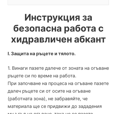
Инструкция за
безопасна работа с
хидравличен абкант
І. Защита на ръцете и тялото.
1. Винаги пазете далече от зоната на огъване
ръцете си по време на работа.
При започване на процеса на огъване пазете
далеч ръцете си от осите на огъване
(работната зона), не забравяйте, че
материала ще се придвижи до зададения
му ъгъл на огъване, така че се пазете