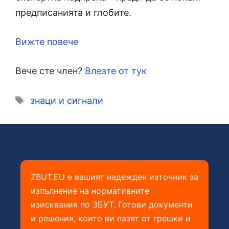
предписанията и глобите.
Вижте повече
Вече сте член?
Влезте от тук
Етикети
знаци и сигнали
ZBUT.EU е вашият надежден източник за
изпълнение на нормативните
изисквания по ЗБУТ. Готови документи
и решения, които ви пазят от грешки и