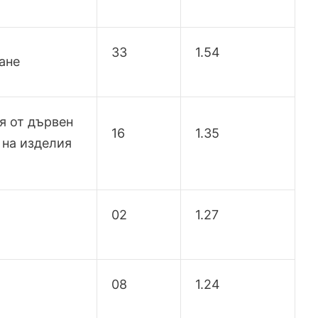
33
1.54
ане
я от дървен
16
1.35
 на изделия
02
1.27
08
1.24