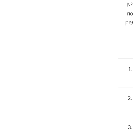
№
п
ре
1.
2.
3.