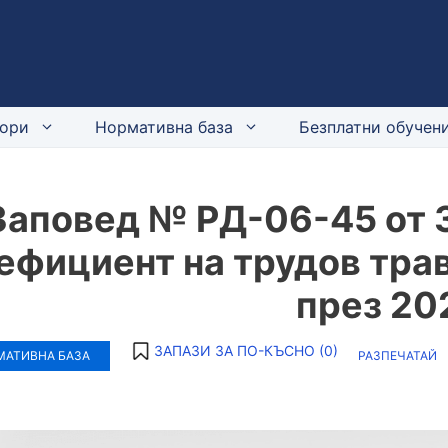
ори
Нормативна база
Безплатни обучени
Заповед № РД-06-45 от 3
ефициент на трудов тра
през 202
ЗАПАЗИ ЗА ПО-КЪСНО (
0
)
МАТИВНА БАЗА
РАЗПЕЧАТАЙ