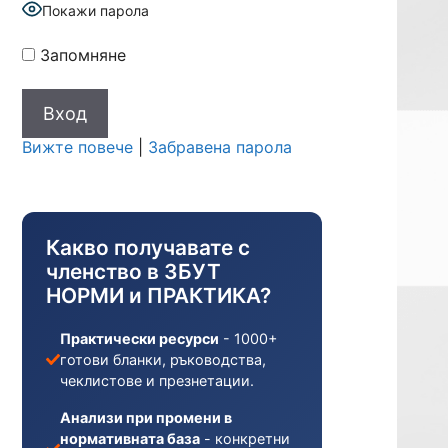
Покажи парола
Запомняне
Вижте повече
|
Забравена парола
Какво получавате с
членство в ЗБУТ
НОРМИ и ПРАКТИКА?
Практически ресурси
- 1000+
готови бланки, ръководства,
чеклистове и презнетации.
Анализи при промени в
нормативната база
- конкретни