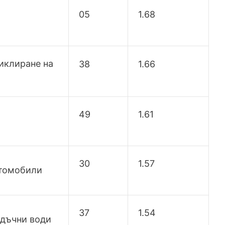
05
1.68
иклиране на
38
1.66
49
1.61
30
1.57
втомобили
37
1.54
адъчни води