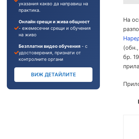
указания какво да направиш на
практика.
На ос
Онлайн срещи и жива общност
- ежемесечни срещи и обучения
разпо
на живо
Наред
Безплатни видео обучения
- с
(обн.,
удостоверения, признати от
бр. 1
контролните органи
прила
ВИЖ ДЕТАЙЛИТЕ
Прил