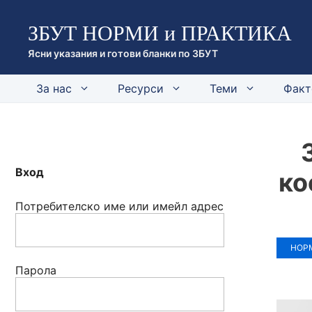
Към
ЗБУТ НОРМИ и ПРАКТИКА
съдържанието
Ясни указания и готови бланки по ЗБУТ
За нас
Ресурси
Теми
Факт
Вход
ко
Потребителско име или имейл адрес
НОР
Парола