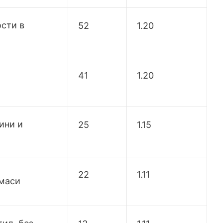
ости в
52
1.20
41
1.20
ини и
25
1.15
22
1.11
тмаси