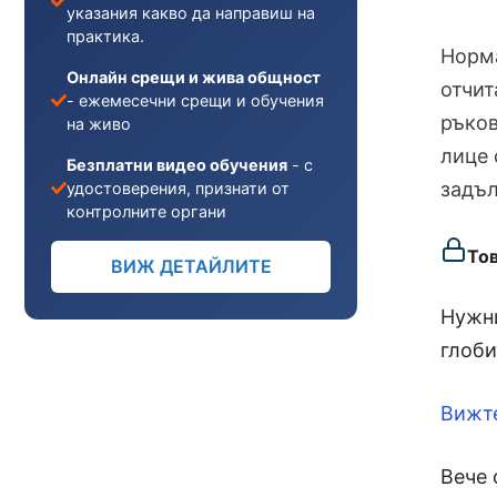
указания какво да направиш на
практика.
Норма
Онлайн срещи и жива общност
отчит
- ежемесечни срещи и обучения
ръков
на живо
лице 
Безплатни видео обучения
- с
задъл
удостоверения, признати от
контролните органи
То
ВИЖ ДЕТАЙЛИТЕ
Нужни
глоби
Вижт
Вече 