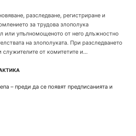
ановяване, разследване, регистриране и
домлението за трудова злополука
ел или упълномощеното от него длъжностно
елствата на злополуката. При разследването
и служителите от комитетите и…
РАКТИКА
па – преди да се появят предписанията и