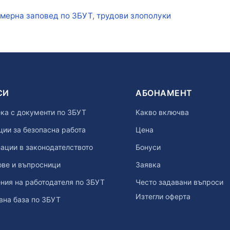
кети
мерна заповед по ЗБУТ
,
трудови злополуки
СИ
АБОНАМЕНТ
ка с документи по ЗБУТ
Какво включва
ии за безопасна работа
Цена
ации в законодателството
Бонуси
ове и въпросници
Заявка
ния на работодателя по ЗБУТ
Често задавани въпроси
Изтегли оферта
вна база по ЗБУТ