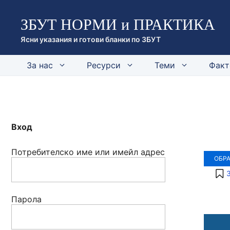
Към
ЗБУТ НОРМИ и ПРАКТИКА
съдържанието
Ясни указания и готови бланки по ЗБУТ
За нас
Ресурси
Теми
Факт
Вход
Потребителско име или имейл адрес
ОБР
Парола