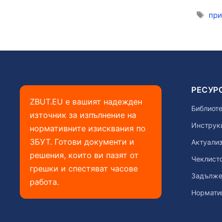
Ети
при
РЕСУР
ZBUT.EU е вашият надежден
Библиоте
източник за изпълнение на
Инструкц
нормативните изисквания по
ЗБУТ. Готови документи и
Актуализ
решения, които ви пазят от
Чеклист
грешки и спестяват часове
Задълже
работа.
Нормати