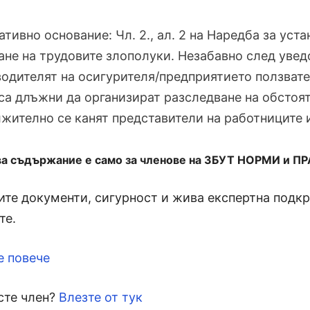
тивно основание: Чл. 2., ал. 2 на Наредба за уст
ане на трудовите злополуки. Незабавно след уве
одителят на осигурителя/предприятието ползват
са длъжни да организират разследване на обстоят
жително се канят представители на работниците 
ва съдържание е само за членове на ЗБУТ НОРМИ и П
те документи, сигурност и жива експертна подкре
те.
е повече
сте член?
Влезте от тук