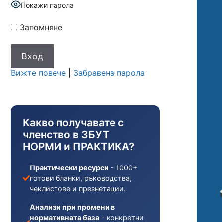
Покажи парола
Запомняне
Вижте повече
|
Забравена парола
Какво получавате с
членство в ЗБУТ
НОРМИ и ПРАКТИКА?
Практически ресурси
- 1000+
готови бланки, ръководства,
чеклистове и презнетации.
Анализи при промени в
нормативната база
- конкретни