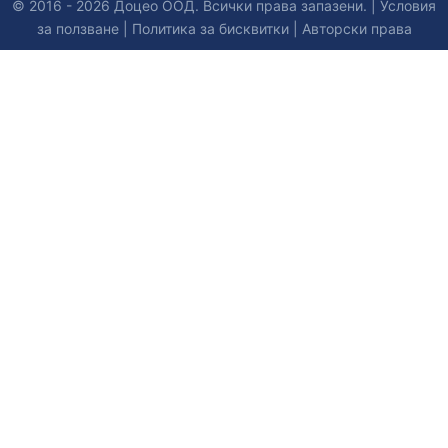
© 2016 - 2026 Доцео ООД. Всички права запазени. |
Условия
за ползване
|
Политика за бисквитки
|
Авторски права