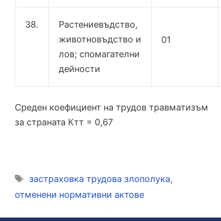
38.
Растениевъдство,
животновъдство и
01
лов; спомагателни
дейности
Среден коефициент на трудов травматизъм
за страната Ктт = 0,67
Етикети
застраховка трудова злополука
,
отменени нормативни актове