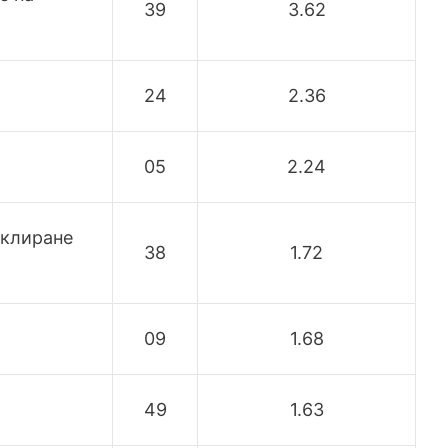
39
3.62
24
2.36
05
2.24
иклиране
38
1.72
09
1.68
49
1.63