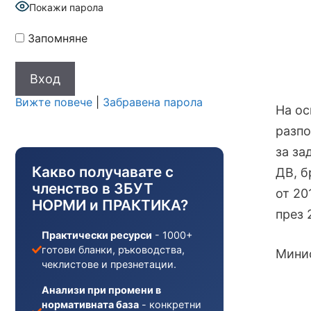
Покажи парола
Запомняне
Вижте повече
|
Забравена парола
На ос
разпо
за за
Какво получавате с
ДВ, бр
членство в ЗБУТ
от 20
НОРМИ и ПРАКТИКА?
през 
Практически ресурси
- 1000+
готови бланки, ръководства,
Минис
чеклистове и презнетации.
Анализи при промени в
нормативната база
- конкретни