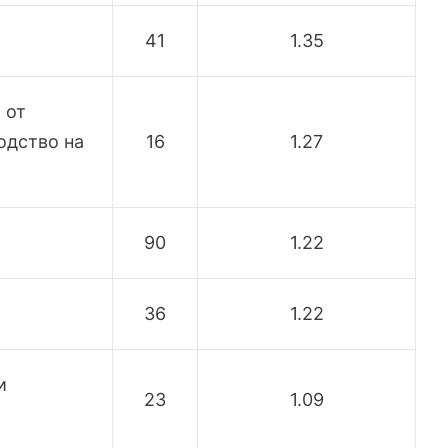
41
1.35
 от
одство на
16
1.27
90
1.22
36
1.22
и
23
1.09