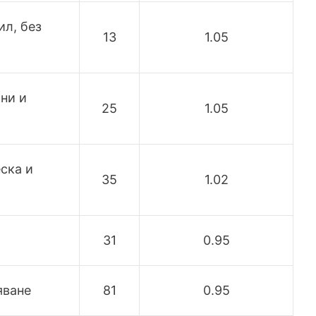
ил, без
13
1.05
ни и
25
1.05
ска и
35
1.02
31
0.95
яване
81
0.95