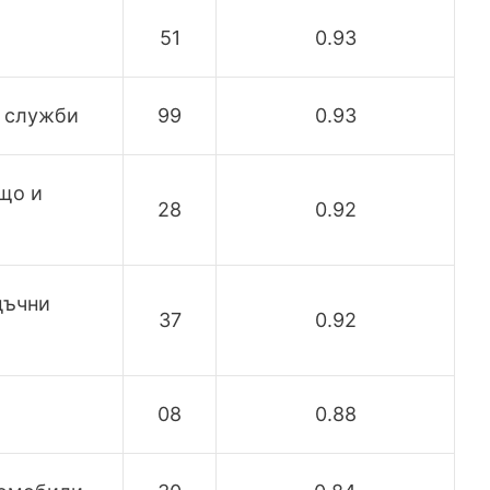
51
0.93
и служби
99
0.93
що и
28
0.92
дъчни
37
0.92
08
0.88