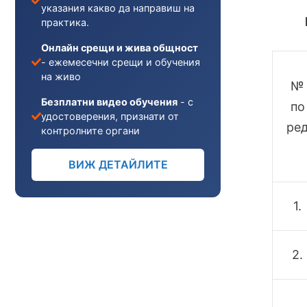
указания какво да направиш на
практика.
Онлайн срещи и жива общност
- ежемесечни срещи и обучения
на живо
№
Безплатни видео обучения
- с
по
удостоверения, признати от
ре
контролните органи
ВИЖ ДЕТАЙЛИТЕ
1.
2.