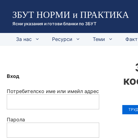
Към
ЗБУТ НОРМИ и ПРАКТИКА
съдържанието
Ясни указания и готови бланки по ЗБУТ
За нас
Ресурси
Теми
Факт
Вход
ко
Потребителско име или имейл адрес
ТРУ
Парола