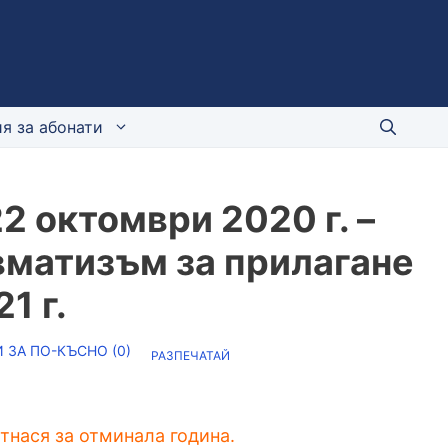
я за абонати
2 октомври 2020 г. –
вматизъм за прилагане
1 г.
 ЗА ПО-КЪСНО (
0
)
РАЗПЕЧАТАЙ
отнася за отминала година.