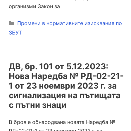
организми Закон за
Категории
Промени в нормативните изисквания по
ЗБУТ
ДВ, бр. 101 от 5.12.2023:
Нова Наредба № РД-02-21-
1 от 23 ноември 2023 г. за
сигнализация на пътищата
с пътни знаци
В броя е обнародвана новата Наредба №
РД-02-21-1 от 23 ноември 2023 г. за