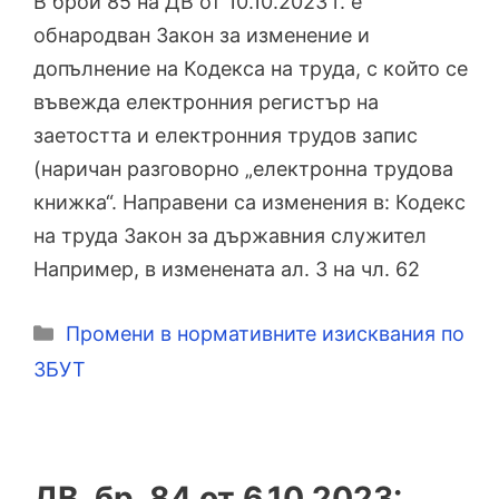
В брой 85 на ДВ от 10.10.2023 г. е
обнародван Закон за изменение и
допълнение на Кодекса на труда, с който се
въвежда електронния регистър на
заетостта и електронния трудов запис
(наричан разговорно „електронна трудова
книжка“. Направени са изменения в: Кодекс
на труда Закон за държавния служител
Например, в изменената ал. 3 на чл. 62
Категории
Промени в нормативните изисквания по
ЗБУТ
ДВ, бр. 84 от 6.10.2023: