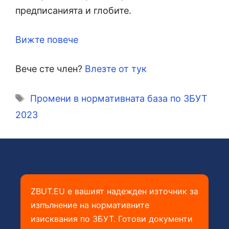
предписанията и глобите.
Вижте повече
Вече сте член?
Влезте от тук
Етикети
Промени в нормативната база по ЗБУТ
2023
ZBUT.EU е вашият надежден източник за
изпълнение на нормативните
изисквания по ЗБУТ. Готови документи