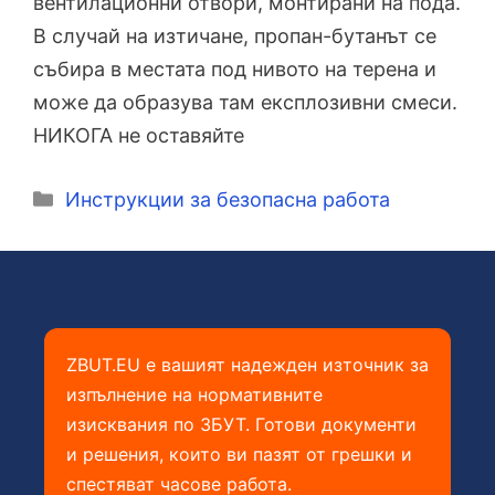
вентилационни отвори, монтирани на пода.
В случай на изтичане, пропан-бутанът се
събира в местата под нивото на терена и
може да образува там експлозивни смеси.
НИКОГА не оставяйте
Категории
Инструкции за безопасна работа
ZBUT.EU е вашият надежден източник за
изпълнение на нормативните
изисквания по ЗБУТ. Готови документи
и решения, които ви пазят от грешки и
спестяват часове работа.