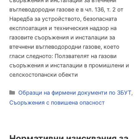
съоръжения и инсталации за втечнени
въглеводородни газове е в чл. 136, т. 2 от
Наредба за устройството, безопасната
експлоатация и техническия надзор на
газовите съоръжения и инсталации за
втечнени въглеводородни газове, което
гласи следното: Ползвателят на газови
съоръжения и инсталации в промишлени и
селскостопански обекти
Категории
Образци на фирмени документи по ЗБУТ
,
Съоръжения с повишена опасност
Нормативни изисквания за