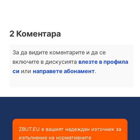
2 Коментара
За да видите коментарите и да се
включите в дискусията
влезте в профила
си
или
направете абонамент
.
ZBUT.EU е вашият надежден източник за
изпълнение на нормативните