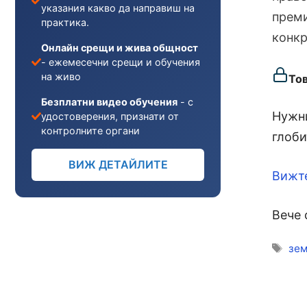
указания какво да направиш на
преми
практика.
конкр
Онлайн срещи и жива общност
- ежемесечни срещи и обучения
на живо
То
Безплатни видео обучения
- с
Нужни
удостоверения, признати от
контролните органи
глоби
ВИЖ ДЕТАЙЛИТЕ
Вижт
Вече 
Ети
зем