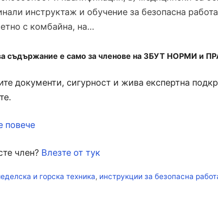
нали инструктаж и обучение за безопасна работ
етно с комбайна, на…
ва съдържание е само за членове на ЗБУТ НОРМИ и П
те документи, сигурност и жива експертна подкре
те.
е повече
сте член?
Влезте от тук
кети
еделска и горска техника
,
инструкции за безопасна работ