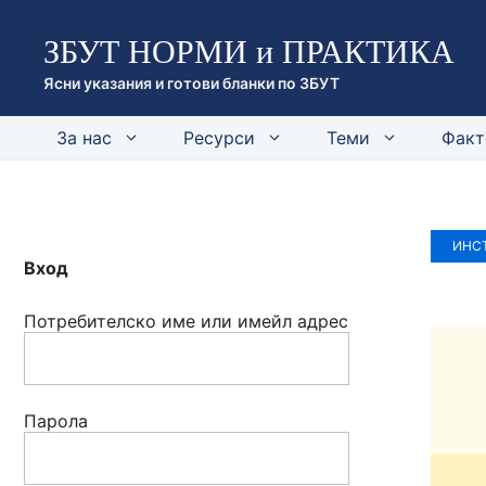
Към
ЗБУТ НОРМИ и ПРАКТИКА
съдържанието
Ясни указания и готови бланки по ЗБУТ
За нас
Ресурси
Теми
Факт
ИНСТ
Вход
Потребителско име или имейл адрес
Парола