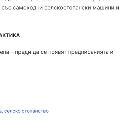
а със самоходни селскостопански машини и
РАКТИКА
па – преди да се появят предписанията и
а
,
селско стопанство