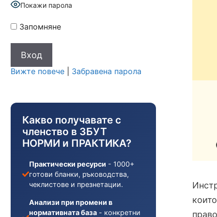
Покажи парола
Запомняне
Вижте повече
|
Забравена парола
Какво получавате с
членство в ЗБУТ
НОРМИ и ПРАКТИКА?
Практически ресурси
- 1000+
готови бланки, ръководства,
Инстр
чеклистове и презнетации.
които
Анализи при промени в
нормативната база
- конкретни
право