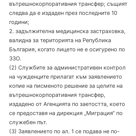
вътрешнокорпоративния трансфер; същият
следва да е издаден през последните 10
години;
2. задължителна медицинска застраховка,
валидна за територията на Република
България, когато лицето не е осигурено по
ЗЗО.
(2) Службите за административен контрол
на чужденците прилагат към заявлението
копие на писменото решение за целите на
вътрешнокорпоративния трансфер,
издадено от Агенцията по заетостта, което
се предоставя на дирекция „Миграция“ по
служебен път.
(3) Заявлението по ал. 1 се подава не по-