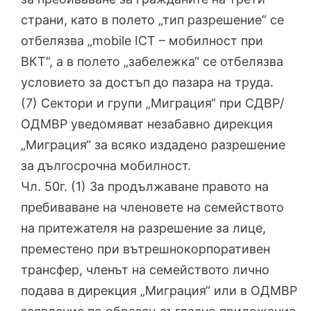
страни, като в полето „тип разрешение“ се
отбелязва „mobile ICT – мобилност при
ВКТ“, а в полето „забележка“ се отбелязва
условието за достъп до пазара на труда.
(7) Сектори и групи „Миграция“ при СДВР/
ОДМВР уведомяват незабавно дирекция
„Миграция“ за всяко издадено разрешение
за дългосрочна мобилност.
Чл. 50г. (1) За продължаване правото на
пребиваване на членовете на семейството
на притежателя на разрешение за лице,
преместено при вътрешнокорпоративен
трансфер, членът на семейството лично
подава в дирекция „Миграция“ или в ОДМВР