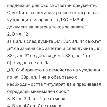
надлежния ред със съответни документи.
Службите за административен контрол на
чужденците изпращат в ДКО – МВнР,
документ за платена такса за визата.“
2. В чл. 12:
а) в ал. 1 след думите „чл. 33г, ал. 4“ съюзът
„и“ се заменя със запетая и след думите „чл.
33к, ал. 3“ се добавя „и чл. 33р, ал. 1 от“;
б) създава се ал. 9:
„(9) Събирането на семейство на чужденци
по чл. 33р, ал. 1 не е обвързано с
необходимостта титулярят да е пребивавал
определен минимален срок.“
3. В чл. 32б ал. 2 се отменя.
4. В чл. 47 ал. 7 се отменя.