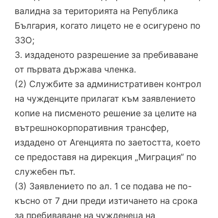
валидна за територията на Република
България, когато лицето не е осигурено по
ЗЗО;
3. издаденото разрешение за пребиваване
от първата държава членка.
(2) Службите за административен контрол
на чужденците прилагат към заявлението
копие на писменото решение за целите на
вътрешнокорпоративния трансфер,
издадено от Агенцията по заетостта, което
се предоставя на дирекция „Миграция“ по
служебен път.
(3) Заявлението по ал. 1 се подава не по-
късно от 7 дни преди изтичането на срока
за пребиваване на чужденеца на