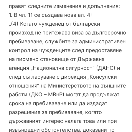
правят следните изменения и допълнения:
1. В чл. 11 се създава нова ал. 4:
„(4) Когато чужденец от български
произход не притежава виза за дългосрочно
пребиваване, службите за административен
контрол на чужденците след предоставяне
на писмено становище от Държавна
агенция „Национална сигурност“ (ДАНС) и
след съгласуване с дирекция „Консулски
отношения“ на Министерството на външните
работи (ДКО – МВнР) могат да продължат
срока на пребиваване или да издадат
разрешение за пребиваване, когато
държавният интерес налага това или при
извънредни обстоятелства, доказани по