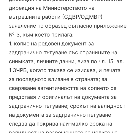
дирекция на Министерството на
вътрешните работи (СДВР/ОДМВР)
заявление по образец съгласно приложение
№ 3, към което прилага:
1. копие на редовен документ за
задгранично пътуване със страниците на
снимката, личните данни, виза по чл. 15, ал.
1 ЗЧРБ, когато такава се изисква, и печата
за последното влизане в страната; за
сверяване автентичността на копието се
представя и оригиналът на документа за
задгранично пътуване; срокът на валидност
на документа за задгранично пътуване
следва да покрива най-малко срока на
валидност на разрешението за целите на