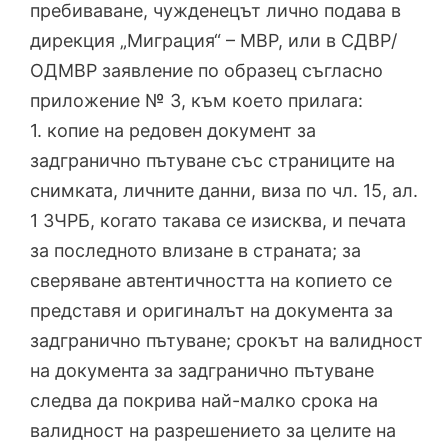
пребива­ване, чужденецът лично подава в
дирекция „Миграция“ – МВР, или в СДВР/
ОДМВР заявление по образец съгласно
приложение № 3, към което прилага:
1. копие на редовен документ за
задгранично пътуване със страниците на
снимката, личните данни, виза по чл. 15, ал.
1 ЗЧРБ, когато такава се изисква, и печата
за последното влизане в страната; за
сверяване автентичността на копието се
представя и оригиналът на документа за
задгранично пътуване; срокът на валидност
на документа за задгранично пътуване
следва да покрива най-малко срока на
валидност на разрешението за целите на