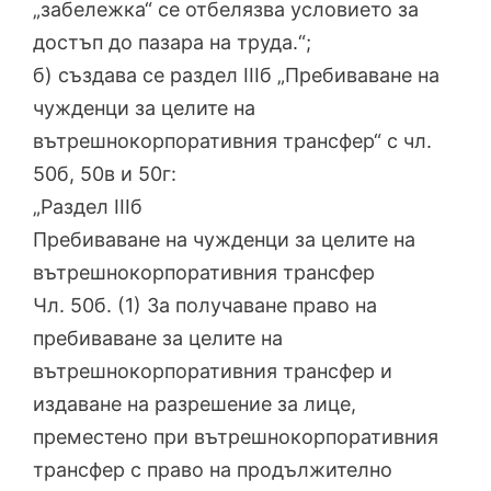
„забележка“ се отбелязва условието за
достъп до пазара на труда.“;
б) създава се раздел IIIб „Пребиваване на
чужденци за целите на
вътрешнокорпоративния трансфер“ с чл.
50б, 50в и 50г:
„Раздел IIIб
Пребиваване на чужденци за целите на
вътрешнокорпоративния трансфер
Чл. 50б. (1) За получаване право на
пребиваване за целите на
вътрешнокорпоративния трансфер и
издаване на разрешение за лице,
преместено при вътрешнокорпоративния
трансфер с право на продължително