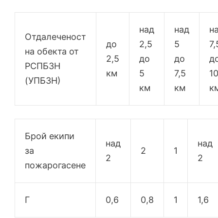
над
над
н
Отдалеченост
до
2,5
5
7,
на обекта от
2,5
до
до
д
РСПБЗН
км
5
7,5
1
(УПБЗН)
км
км
к
Брой екипи
над
над
за
2
1
2
2
пожарогасене
Г
0,6
0,8
1
1,6