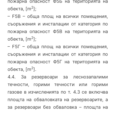
пожарна опасност Ф5Б на територията на
2
обекта, [m
];
– F5В – обща площ на всички помещения,
съоръжения и инсталации от категория по
пожарна опасност Ф5В на територията на
2
обекта, [m
];
– F5Г – обща площ на всички помещения,
съоръжения и инсталации от категория по
пожарна опасност Ф5Г на територията на
2
обекта, [m
].
4.4. За резервоари за леснозапалими
течности, горими течности или горими
газове в изчисленията по т. 4.3 се включва
площта на обваловката на резервоарите, а
за резервоари без обваловка – площта на