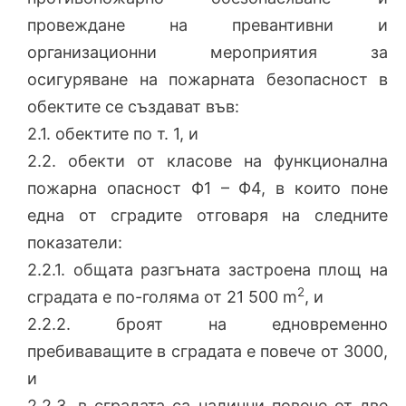
провеждане на превантивни и
организационни мероприятия за
осигуряване на пожарната безопасност в
обектите се създават във:
2.1. обектите по т. 1, и
2.2. обекти от класове на функционална
пожарна опасност Ф1 – Ф4, в които поне
една от сградите отговаря на следните
показатели:
2.2.1. общата разгъната застроена площ на
2
сградата е по-голяма от 21 500 m
, и
2.2.2. броят на едновременно
пребиваващите в сградата е повече от 3000,
и
2.2.3. в сградата са налични повече от две