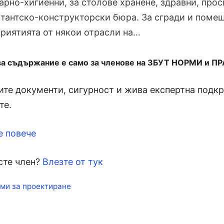
арно-хигиенни, за столове хранене, здравни, про
тантско-конструкторски бюра. За сгради и поме
риятията от някои отрасли на…
ва съдържание е само за членове на ЗБУТ НОРМИ и П
те документи, сигурност и жива експертна подкре
те.
е повече
сте член?
Влезте от тук
кети
ми за проектиране