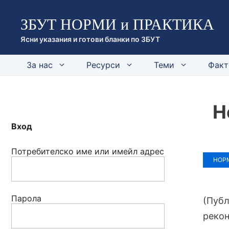
Към
ЗБУТ НОРМИ и ПРАКТИКА
съдържанието
Ясни указания и готови бланки по ЗБУТ
За нас
Ресурси
Теми
Факт
Н
Вход
Потребителско име или имейл адрес
НОРМ
Парола
(Публ
реко