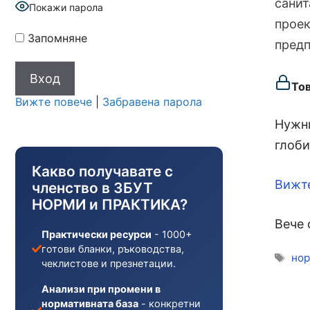
санит
Покажи парола
проек
Запомняне
предп
То
Вижте повече
|
Забравена парола
Нужни
глоби
Какво получавате с
Вижт
членство в ЗБУТ
НОРМИ и ПРАКТИКА?
Вече 
Практически ресурси
- 1000+
готови бланки, ръководства,
Ети
нор
чеклистове и презнетации.
Анализи при промени в
нормативната база
- конкретни