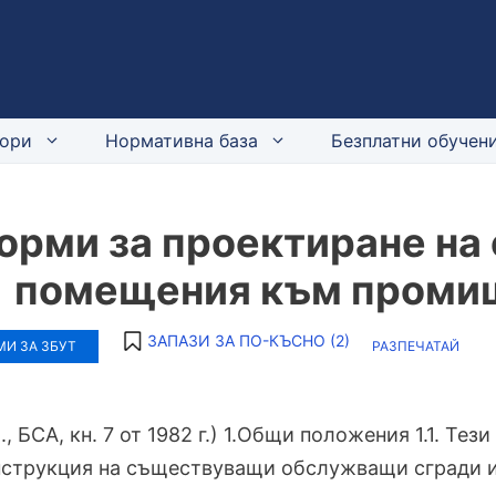
ори
Нормативна база
Безплатни обучени
орми за проектиране на
помещения към проми
ЗАПАЗИ ЗА ПО-КЪСНО (
2
)
И ЗА ЗБУТ
РАЗПЕЧАТАЙ
., БСА, кн. 7 от 1982 г.) 1.Общи положения 1.1. Те
нструкция на съществуващи обслужващи сгради 