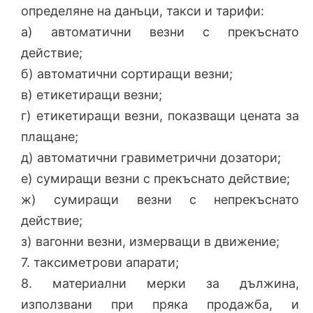
определяне на данъци, такси и тарифи:
а) автоматични везни с прекъснато
действие;
б) автоматични сортиращи везни;
в) етикетиращи везни;
г) етикетиращи везни, показващи цената за
плащане;
д) автоматични гравиметрични дозатори;
е) сумиращи везни с прекъснато действие;
ж) сумиращи везни с непрекъснато
действие;
з) вагонни везни, измерващи в движение;
7. таксиметрови апарати;
8. материални мерки за дължина,
използвани при пряка продажба, и