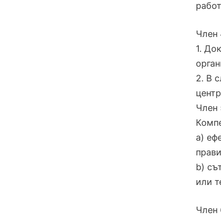
работ
Член 
1. До
орган
2. В 
центр
Член 
Компе
a) еф
прави
b) съ
или т
Член 