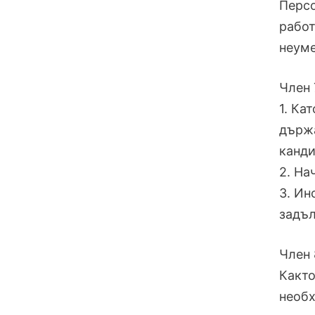
Персо
работ
неуме
Член 
1. Ка
държа
канди
2. На
3. Ин
задъ
Член 
Както
необх