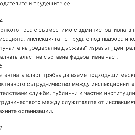
одателите и трудещите се.
4
колкото това е съвместимо с административната 
изацията, инспекцията по труда е под надзора и к
случаите на „федерална държава“ изразът „центра
алната власт на съставна федеративна част.
5
тентната власт трябва да вземе подходящи мерки,
ективното сътрудничество между инспекционните 
телствени служби, публични и частни институции
трудничеството между служителите от инспекцият
ехните организации.
6