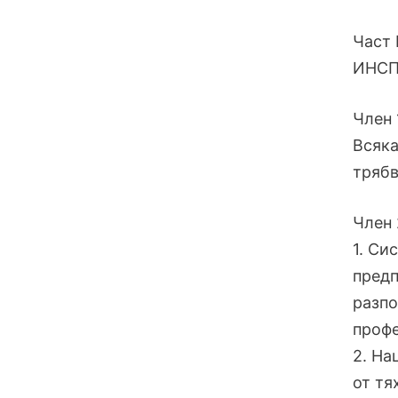
Част 
ИНСП
Член 
Всяка
трябв
Член 
1. Си
предп
разпо
профе
2. На
от тя