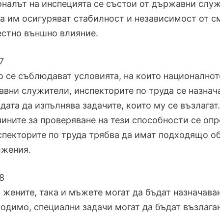
налът на инспецията се състои от държавни служи
а им осигуряват стабилност и независимост от см
стно външно влияние.
7
то се съблюдават условията, на които национално
вни служители, инспекторите по труда се назнач
дата да изпълнява задачите, които му се възлагат.
чините за проверяване на тези способности се опр
спекторите по труда трябва да имат подходящо об
лжения.
8
 жените, така и мъжете могат да бъдат назначаван
одимо, специални задачи могат да бъдат възлаган