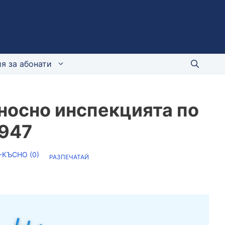
я за абонати
носно инспекцията по
1947
-КЪСНО (
0
)
РАЗПЕЧАТАЙ