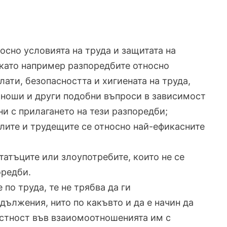
осно условията на труда и защитата на
 като например разпоредбите относно
ати, безопасността и хигиената на труда,
юноши и други подобни въпроси в зависимост
ни с прилагането на тези разпоредби;
елите и трудещите се относно най-ефикасните
татъците или злоупотребите, които не се
оредби.
по труда, те не трябва да ги
дължения, нито по какъвто и да е начин да
астност във взаиомоотношенията им с