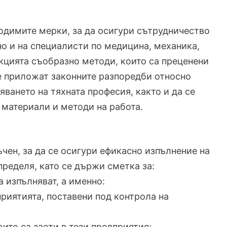
ходимите мерки, за да осигури сътрудничество
о и на специалисти по медицина, механика,
кцията съобразно методи, които са преценени
се приложат законните разпоредби относно
ването на тяхната професия, както и да се
 материали и методи на работа.
чен, за да се осигури ефикасно изпълнение на
пределя, като се държи сметка за:
а изпълняват, а именно:
приятията, поставени под контрола на
оито са заети в тези предприятия;