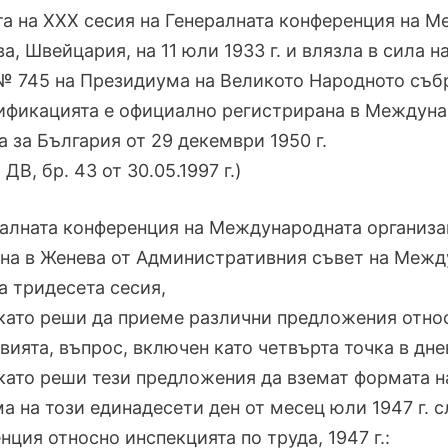
а на XXX сесия на Генералната конференция на М
а, Швейцария, на 11 юли 1933 г. и влязла в сила н
№ 745 на Президиума на Великото Народното събран
тификацията е официално регистрирана в Междуна
а за България от 29 декември 1950 г.
 ДВ, бр. 43 от 30.05.1997 г.)
алната конференция на Международната организац
на в Женева от Административния съвет на Междун
а тридесета сесия,
като реши да приеме различни предложения относ
вията, въпрос, включен като четвърта точка в дне
като реши тези предложения да вземат формата 
а на този единадесети ден от месец юли 1947 г. с
нция относно инспекцията по труда, 1947 г.: