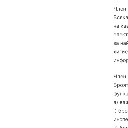
Член 
Всяка
на кв
елект
за на
хигие
инфор
Член 
Броят
функц
a) ва
i) бр
инспе
ii) б