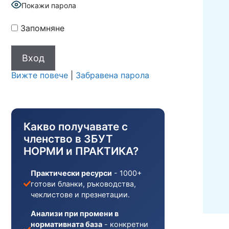
Покажи парола
Запомняне
Вижте повече
|
Забравена парола
Какво получавате с
членство в ЗБУТ
НОРМИ и ПРАКТИКА?
Практически ресурси
- 1000+
готови бланки, ръководства,
чеклистове и презнетации.
Анализи при промени в
нормативната база
- конкретни