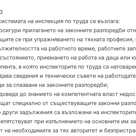
3
 системата на инспекция по труда се възлага:
 осигури прилагането на законните разпоредби отн
щите се при упражняването на тяхната професия,
лжителността на работното време, работните запл
състоянието, приемането на работа на деца или 
епента, в която инспекторите по труда са натоваре
 дава сведения и технически съвети на работодат
и за спазване на законните разпоредби;
 доведе до знанието на компетентната власт недос
щат специално от съществуващите законни разп
о други задължения са възложени на инспекторите 
епятствуват при изпълнението на основните им за
т на необходимите за тях авторитет и безпристр