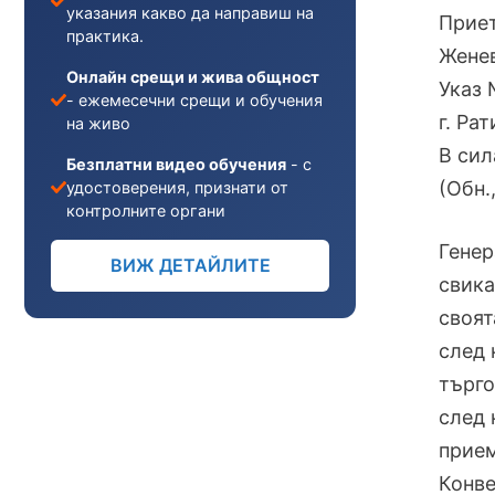
указания какво да направиш на
Приет
практика.
Женев
Онлайн срещи и жива общност
Указ 
- ежемесечни срещи и обучения
г. Ра
на живо
В сил
Безплатни видео обучения
- с
(Обн.,
удостоверения, признати от
контролните органи
Генер
ВИЖ ДЕТАЙЛИТЕ
свика
своят
след 
търго
след 
прием
Конве