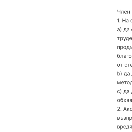
Член 
1. На
a) да
труде
продъ
благо
от ст
b) да
метод
c) да
обхва
2. Ак
възпр
вредя