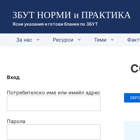
Към
ЗБУТ НОРМИ и ПРАКТИКА
съдържанието
Ясни указания и готови бланки по ЗБУТ
За нас
Ресурси
Теми
Факт
С
Вход
Потребителско име или имейл адрес
ЕВРО
Парола