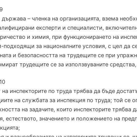
9
 държава – членка на организацията, взема необ
алифицирани експерти и специалисти, включителн
ричество и химия, при функционирането на инспе
й-подходящи за националните условия, с цел да 
ната и безопасността на трудещите се при упражня
мират трудещите се за използвуваните средства,
10
 на инспекторите по труда трябва да бъде достатъ
иите на службата за инспекция по труда; той се о
жността на задачите, които инспекторите трябва д
оя, естеството, значението и положението на пред
кцията;
роя и разнообразието на категориите трудещи се, к