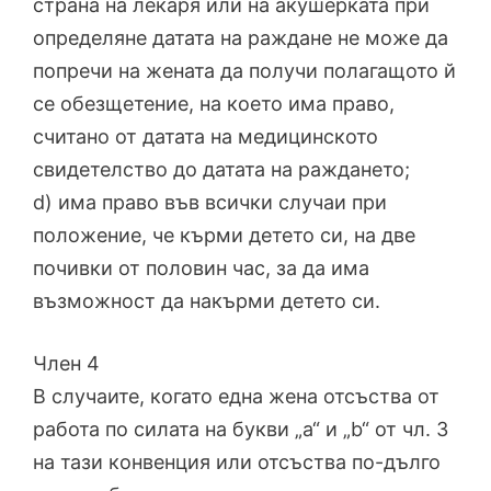
страна на лекаря или на акушерката при
определяне датата на раждане не може да
попречи на жената да получи полагащото й
се обезщетение, на което има право,
считано от датата на медицинското
свидетелство до датата на раждането;
d) има право във всички случаи при
положение, че кърми детето си, на две
почивки от половин час, за да има
възможност да накърми детето си.
Член 4
В случаите, когато една жена отсъства от
работа по силата на букви „а“ и „b“ от чл. 3
на тази конвенция или отсъства по-дълго