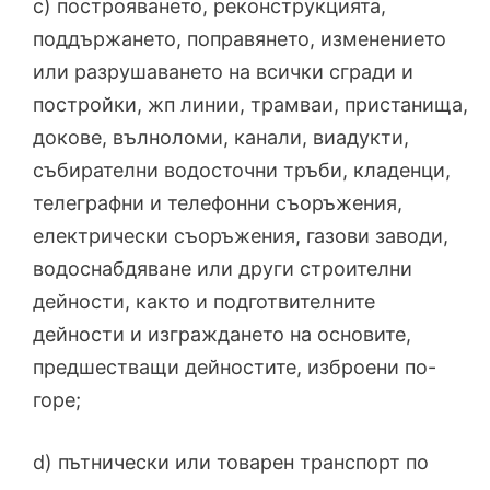
c) построяването, реконструкцията,
поддържането, поправянето, изменението
или разрушаването на всички сгради и
постройки, жп линии, трамваи, пристанища,
докове, вълноломи, канали, виадукти,
събирателни водосточни тръби, кладенци,
телеграфни и телефонни съоръжения,
електрически съоръжения, газови заводи,
водоснабдяване или други строителни
дейности, както и подготвителните
дейности и изграждането на основите,
предшестващи дейностите, изброени по-
горе;
d) пътнически или товарен транспорт по