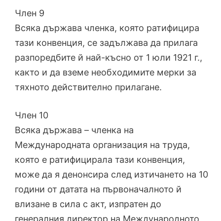
Член 9
Всяка държава членка, която ратифицира
тази конвенция, се задължава да прилага
разпоредбите й най-късно от 1 юли 1921 г.,
както и да вземе необходимите мерки за
тяхното действително прилагане.
Член 10
Всяка държава – членка на
Международната организация на труда,
която е ратифицирала тази конвенция,
може да я денонсира след изтичането на 10
години от датата на първоначалното й
влизане в сила с акт, изпратен до
генералния директор на Международното