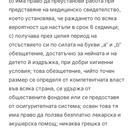
b) има право да преустанови работа при
представяне на медицинско свидетелство,
което установява, че раждането по всяка
вероятност ще настъпи в срок 6 седмици;
c) получава през целия период на
отсъствието си по силата на букви „а“ и „b“
обезщетение, достатъчно за нейната и на
детето й издръжка, при добри хигиенни
условия; това обезщетение, чийто точен
размер се определя от компетентната власт
във всяка страна, се удържа от
обществените фондове или се предоставя
от осигурителната система; освен това тя
има право да ползва безплатно лекарска и
акушерска помощ; никаква грешка от