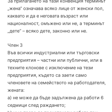
За прилагането на тази конвенция терминът
„жена“ означава всяко лице от женски пол,
каквато и да е неговата възраст или
националност, омъжено или не, а терминът
„дете“ – всяко дете, законно или не.
Член 3
Във всички индустриални или търговски
предприятия – частни или публични, или в
техните клонове с изключение на тези
предприятия, където са заети само
членовете на семейството на работодателя,
жената:
a) не може да бъде задължена да работи 6
седмици след раждането;