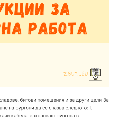
кладове, битови помещения и за други цели За
е на фургони да се спазва следното: I.
ткачи кабела, захранващ фургона с