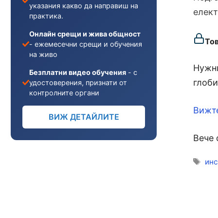
указания какво да направиш на
елект
практика.
Онлайн срещи и жива общност
То
- ежемесечни срещи и обучения
на живо
Нужни
Безплатни видео обучения
- с
глоби
удостоверения, признати от
контролните органи
Вижт
ВИЖ ДЕТАЙЛИТЕ
Вече 
Ети
инс