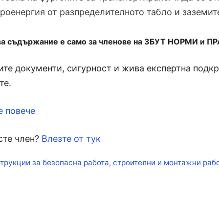
роенергия от разпределителното табло и заземит
ва съдържание е само за членове на ЗБУТ НОРМИ и П
те документи, сигурност и жива експертна подкре
те.
е повече
сте член?
Влезте от тук
кети
трукции за безопасна работа
,
строителни и монтажни раб