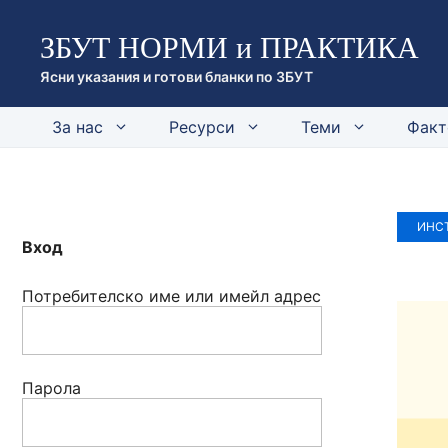
Към
ЗБУТ НОРМИ и ПРАКТИКА
съдържанието
Ясни указания и готови бланки по ЗБУТ
За нас
Ресурси
Теми
Факт
ИНСТ
Вход
Потребителско име или имейл адрес
Парола