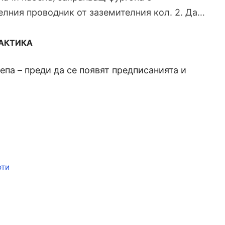
елния проводник от заземителния кол. 2. Да…
РАКТИКА
па – преди да се появят предписанията и
оти