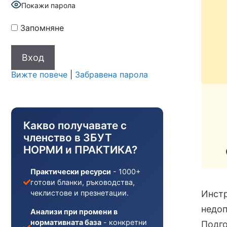
Покажи парола
Запомняне
Вижте повече
|
Забравена парола
Какво получавате с
членство в ЗБУТ
НОРМИ и ПРАКТИКА?
Практически ресурси
- 1000+
готови бланки, ръководства,
Инстр
чеклистове и презнетации.
недоп
Анализи при промени в
нормативната база
- конкретни
Подго