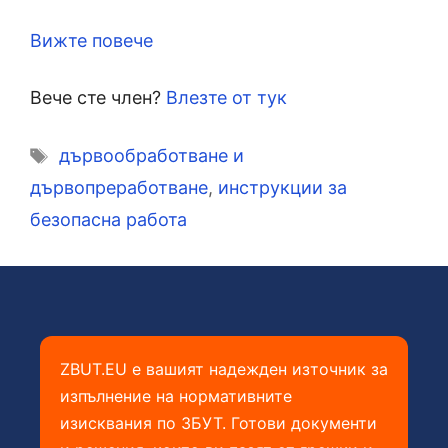
Вижте повече
Вече сте член?
Влезте от тук
Етикети
дървообработване и
дървопреработване
,
инструкции за
безопасна работа
ZBUT.EU е вашият надежден източник за
изпълнение на нормативните
изисквания по ЗБУТ. Готови документи