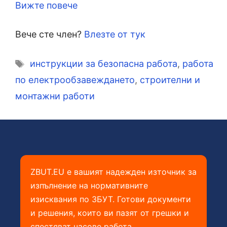
Вижте повече
Вече сте член?
Влезте от тук
Етикети
инструкции за безопасна работа
,
работа
по електрообзавеждането
,
строителни и
монтажни работи
ZBUT.EU е вашият надежден източник за
изпълнение на нормативните
изисквания по ЗБУТ. Готови документи
и решения, които ви пазят от грешки и
спестяват часове работа.