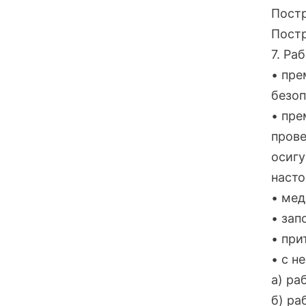
Постр
Постр
7. Ра
• пре
безоп
• пре
прове
осигу
насто
• мед
• зап
• при
• с н
а) ра
б) ра