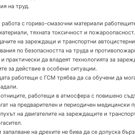
ия на труд.
и работа с гориво-смазочни материали работещите
материали, тяхната токсичност и пожароопасност.
дачите на зареждащи и транспортни автоцистерни 
вания по безопасността на труда и противопожар
 и практически да владеят технологията за зарежда
те за действие в особени ситуации.
цата работещи с ГСМ трябва да са обучени да мог
адали.
ботниците, работещи в атмосфера с повишено съдъ
гат на предварителен и периодичен медицински п
спухът на двигателите на зареждащите и транспор
гасител.
и запалване на дрехите не бива да се допуска бър