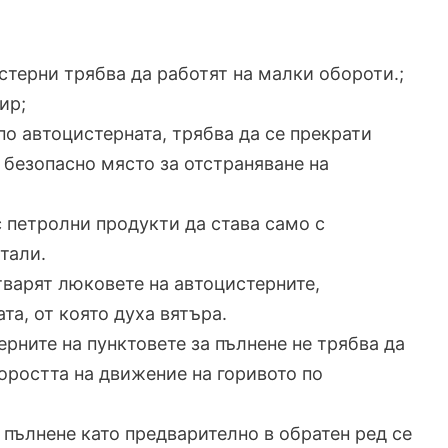
стерни трябва да работят на малки обороти.;
ир;
по автоцистерната, трябва да се прекрати
 безопасно място за отстраняване на
с петролни продукти да става само с
тали.
тварят люковете на автоцистерните,
та, от която духа вятъра.
ерните на пунктовете за пълнене не трябва да
оростта на движение на горивото по
 пълнене като предварително в обратен ред се