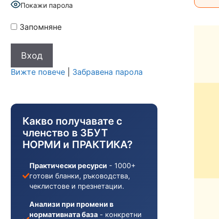
Покажи парола
Запомняне
Вижте повече
|
Забравена парола
Какво получавате с
членство в ЗБУТ
НОРМИ и ПРАКТИКА?
Практически ресурси
- 1000+
готови бланки, ръководства,
чеклистове и презнетации.
Анализи при промени в
нормативната база
- конкретни