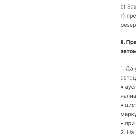
в) За
г) пр
резер
II. П
автом
1. Да
автоц
• аус
налив
• цис
марку
• при
2. На