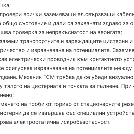
чка;
 провери всички заземяващи ел.свързващи кабели
 общо състояние и дали са захванати здраво за о
шва проверка за непрекъснатост на веригата;
 заземи транспортните и зареждащите цистерни и 
ричество и изравняване на потенциалите. Заземя
кав електрически проводник към контактното устр
се осигурява изравняване на потенциалите между 
дване. Механик ГСМ трябва да се убеди визуално
 тялото на цистерната и точката за пълнене. При
нено;
емането на проби от гориво от стационарните ре
истерни да се извършва със специални устройств
рява електростатична искробезопасност.