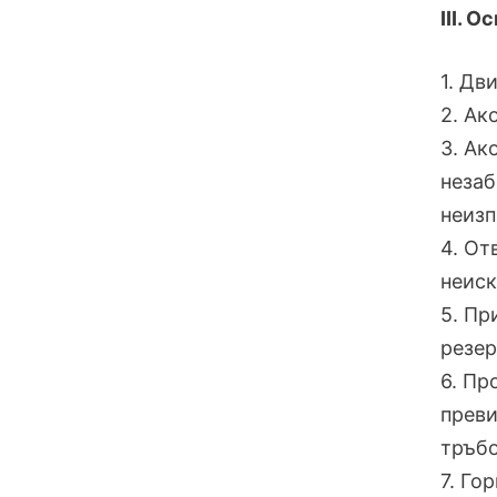
III. 
1. Дв
2. Ак
3. Ак
незаб
неизп
4. От
неиск
5. Пр
резер
6. Пр
преви
тръбо
7. Го