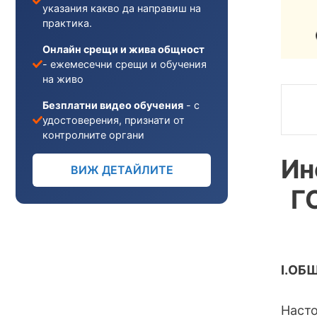
указания какво да направиш на
практика.
Онлайн срещи и жива общност
- ежемесечни срещи и обучения
на живо
Безплатни видео обучения
- с
удостоверения, признати от
контролните органи
Ин
ВИЖ ДЕТАЙЛИТЕ
Г
I.ОБ
Насто