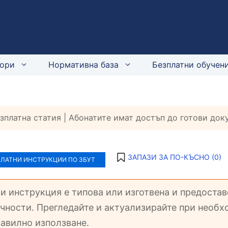
ори
Нормативна база
Безплатни обучени
езплатна статия | Абонатите имат достъп до готови до
ЗАПАЗИ ЗА ПО-КЪСНО (
0
)
ПЛАТНИ ИНСТРУКЦИИ ПО ЗБУТ
зи инструкция е типова или изготвена и предоста
чности. Прегледайте и актуализирайте при необхо
авилно използване.