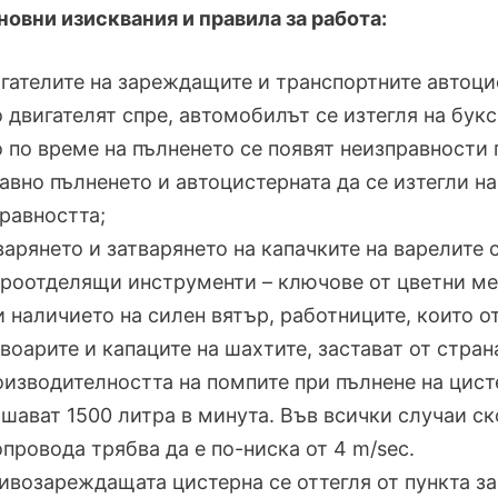
Основни изисквания и правила за работа:
игателите на зареждащите и транспортните автоци
о двигателят спре, автомобилът се изтегля на букс
о по време на пълненето се появят неизправности 
авно пълненето и автоцистерната да се изтегли на
равността;
варянето и затварянето на капачките на варелите 
роотделящи инструменти – ключове от цветни ме
и наличието на силен вятър, работниците, които о
воарите и капаците на шахтите, застават от страна
оизводителността на помпите при пълнене на цист
шават 1500 литра в минута. Във всички случаи ск
провода трябва да е по-ниска от 4 m/sec.
ривозареждащата цистерна се оттегля от пункта за