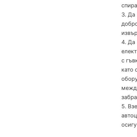
спира
3. Да
добро
извър
4. Да
елект
с гъв
като 
обору
между
забра
5. Вз
автоц
осигу