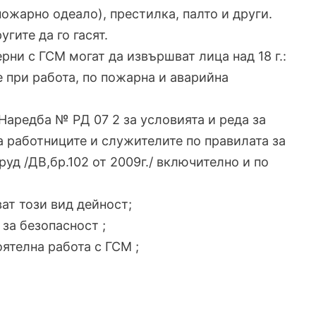
ожарно одеало), престилка, палто и други.
гите да го гасят.
рни с ГСМ могат да извършват лица над 18 г.:
 при работа, по пожарна и аварийна
Наредба № РД 07 2 за условията и реда за
 работниците и служителите по правилата за
уд /ДВ,бр.102 от 2009г./ включително и по
ат този вид дейност;
 за безопасност ;
ятелна работа с ГСМ ;