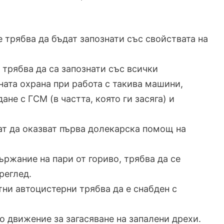
 трябва да бъдат запознати със свойствата на
трябва да са запознати със всички
ната охрана при работа с такива машини,
не с ГCМ (в частта, която ги засяга) и
ат да оказват първа долекарска помощ на
ржание на пари от гориво, трябва да се
реглед.
тни автоцистерни трябва да е снабден с
зо движение за загасяване на запалени дрехи.