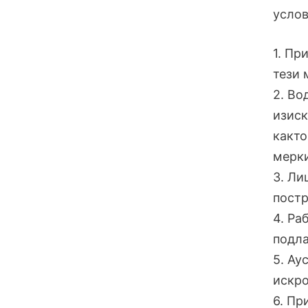
услов
1. Пр
тези 
2. Во
изиск
както
мерки
3. Ли
постр
4. Ра
подла
5. Ау
искро
6. Пр