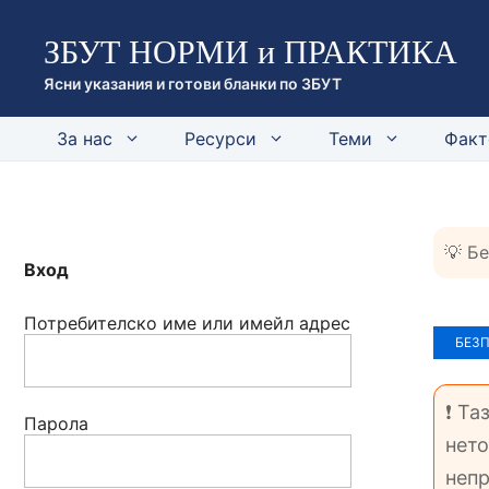
Към
ЗБУТ НОРМИ и ПРАКТИКА
съдържанието
Ясни указания и готови бланки по ЗБУТ
За нас
Ресурси
Теми
Факт
💡 Б
Вход
Потребителско име или имейл адрес
БЕЗ
❗ Та
Парола
нето
непр