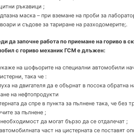
щитни ръкавици ;
едпазна маска – при вземане на проби за лаборато
воари и съдове за тариране на разходомерите;.
реди да започне работа по приемане на гориво в
обил с гориво механик ГСМ е длъжен:
 укаже на шофьорите на специални автомобили н
истерни, така че :
пуха на двигателя да е обърнат в посока обратна н
ане на нефтопродукти
терната да спре в пункта за пълнене така, че без
чите за пълнене ;
 необходимост да могат бързо да се отдалечат ;
 автомобилната част на цистерната се поставят о