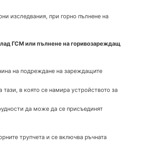
рни изследвания, при горно пълнене на
 склад ГСМ или пълнене на горивозареждащ
ачина на подреждане на зареждащите
а тази, в която се намира устройството за
 трудности да може да се присъединят
порните трупчета и се включва ръчната