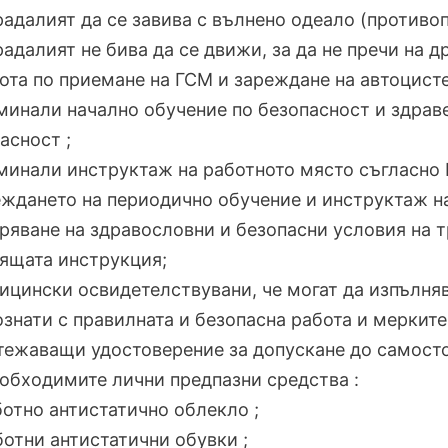
адалият да се завива с вълнено одеало (противоп
адалият не бива да се движи, за да не пречи на дру
бота по приемане на ГСМ и зареждане на автоцисте
минали начално обучение по безопасност и здраве
асност ;
минали инструктаж на работното място съгласно 
ждането на периодично обучение и инструктаж на
ряване на здравословни и безопасни условия на тр
ящата инструкция;
ицински освидетелствувани, че могат да изпълняв
ознати с правилната и безопасна работа и мерките
тежаващи удостоверение за допускане до самосто
еобходимите лични предпазни средства :
ботно антистатично облекло ;
ботни антистатични обувки ;