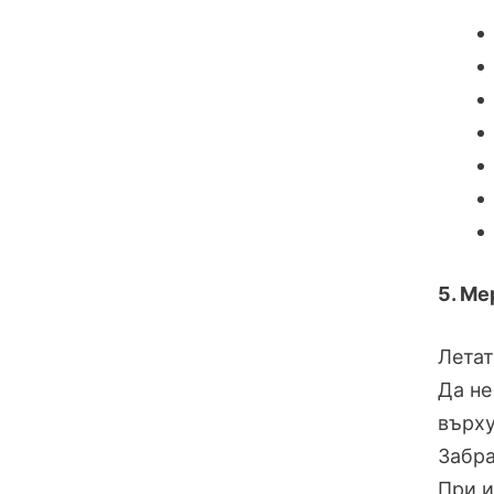
5. Ме
Летат
Да не
върху
Забра
При и