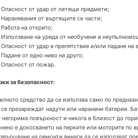
Опасност от удар от летящи предмети;
Наранявания от въртящите се части;
Работа на открито;
Използване на уреда от необучени и неупълномо
Опасност от удар в препятствие и/или падане на 
Падане от едно ниво на друго;
Опасност от пожар.
рки за безопасност:
елното средство да се използва само по предназн
 се презареждат надути или наранени батерии. Ба
 негорима повърхност и никога в близост до гор
нено е докосването на перките или моторите по в
звършване на ремонти винаги да се използват пр