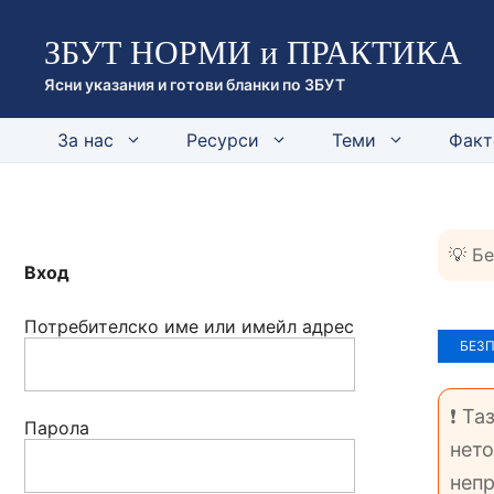
Към
ЗБУТ НОРМИ и ПРАКТИКА
съдържанието
Ясни указания и готови бланки по ЗБУТ
За нас
Ресурси
Теми
Факт
💡 Б
Вход
Потребителско име или имейл адрес
БЕЗ
❗ Та
Парола
нето
непр