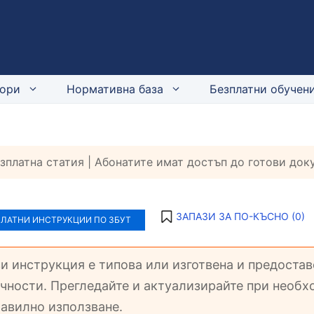
ори
Нормативна база
Безплатни обучени
езплатна статия | Абонатите имат достъп до готови до
ЗАПАЗИ ЗА ПО-КЪСНО (
0
)
ПЛАТНИ ИНСТРУКЦИИ ПО ЗБУТ
зи инструкция е типова или изготвена и предоста
чности. Прегледайте и актуализирайте при необхо
авилно използване.