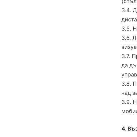
(стъл
3.4. 
диста
3.5. 
3.6. 
визуа
3.7. 
да дъ
управ
3.8. 
над з
3.9. 
мобил
4. Въ