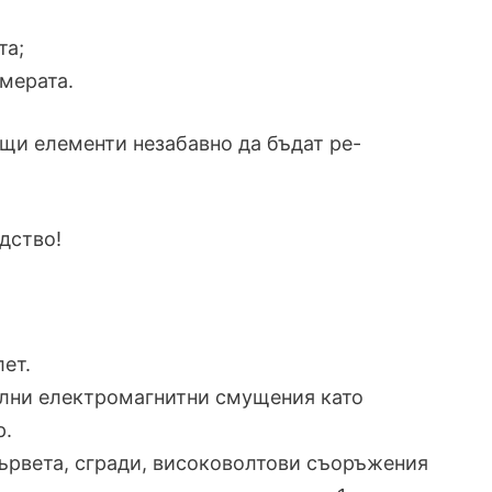
та;
амерата.
щи елементи незабавно да бъдат ре-
дство!
лет.
силни електромагнитни смущения като
р.
 дървета, сгради, високоволтови съоръжения