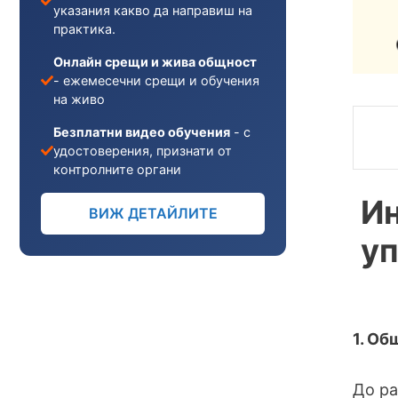
указания какво да направиш на
практика.
Онлайн срещи и жива общност
- ежемесечни срещи и обучения
на живо
Безплатни видео обучения
- с
удостоверения, признати от
контролните органи
Ин
ВИЖ ДЕТАЙЛИТЕ
уп
1. Об
До ра