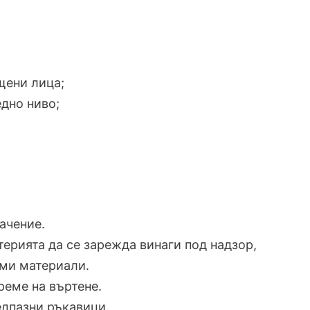
щени лица;
едно ниво;
ачение.
терията да се зарежда винаги под надзор,
ими материали.
реме на въртене.
едпазни ръкавици.