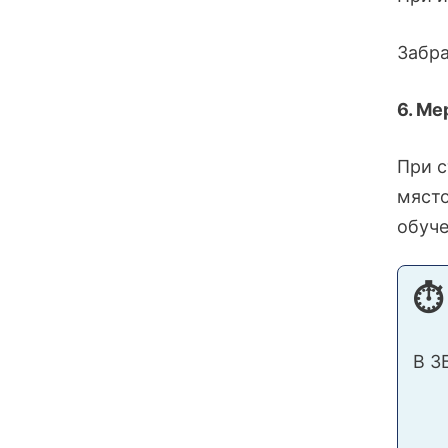
Забра
6. Ме
При с
място
обуче
⏱
В З