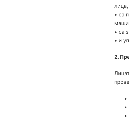
лица,
• са 
маши
• са 
• и у
2. Пр
Лицат
прове