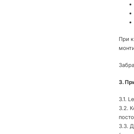
При к
монти
Забра
3. Пр
3.1. 
3.2. 
посто
3.3. 