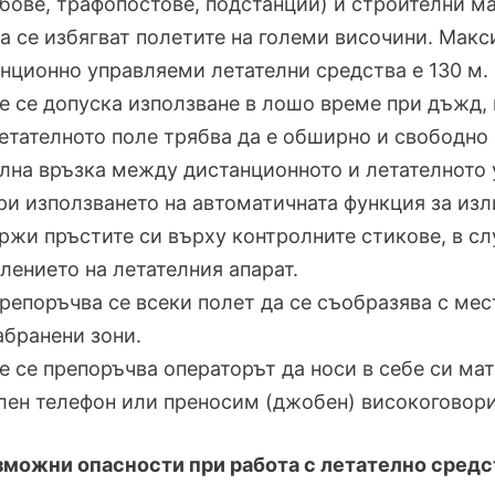
бове, трафопостове, подстанции) и строителни ма
Да се избягват полетите на големи височини. Мак
нционно управляеми летателни средства е 130 м.
Не се допуска използване в лошо време при дъжд, 
Летателното поле трябва да е обширно и свободно
лна връзка между дистанционното и летателното 
При използването на автоматичната функция за из
ржи пръстите си върху контролните стикове, в с
лението на летателния апарат.
Препоръчва се всеки полет да се съобразява с мес
абранени зони.
Не се препоръчва операторът да носи в себе си ма
ен телефон или преносим (джобен) високоговори
зможни опасности при работа с летателно средс