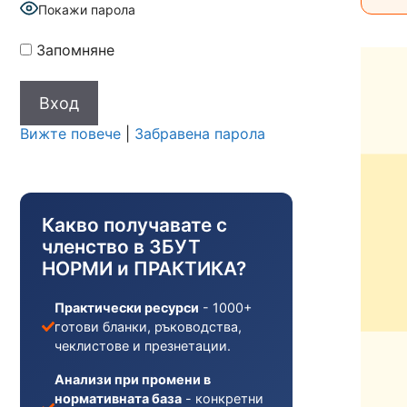
Покажи парола
Запомняне
Вижте повече
|
Забравена парола
Какво получавате с
членство в ЗБУТ
НОРМИ и ПРАКТИКА?
Практически ресурси
- 1000+
готови бланки, ръководства,
чеклистове и презнетации.
Анализи при промени в
нормативната база
- конкретни