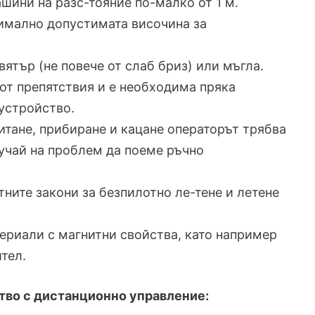
шини на разс-тояние по-малко от 1 м.
симално допустимата височина за
вятър (не повече от слаб бриз) или мъгла.
 от препятствия и е необходима пряка
устройство.
литане, прибиране и кацане операторът трябва
лучай на проблем да поеме ръчно
тните закони за безпилотно ле-тене и летене
териали с магнитни свойства, като например
тел.
тво с дистанционно управление: