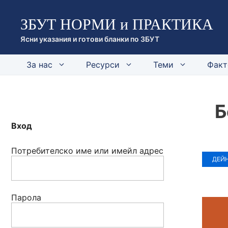
Към
ЗБУТ НОРМИ и ПРАКТИКА
съдържанието
Ясни указания и готови бланки по ЗБУТ
За нас
Ресурси
Теми
Факт
Б
Вход
Потребителско име или имейл адрес
ДЕЙ
Парола