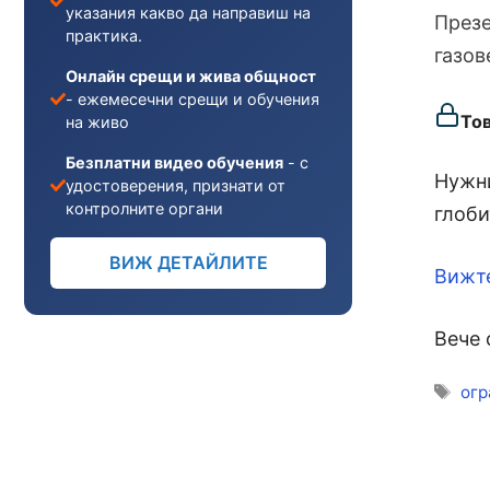
указания какво да направиш на
Презе
практика.
газов
Онлайн срещи и жива общност
- ежемесечни срещи и обучения
То
на живо
Безплатни видео обучения
- с
Нужни
удостоверения, признати от
контролните органи
глоби
ВИЖ ДЕТАЙЛИТЕ
Вижт
Вече 
Ети
огр