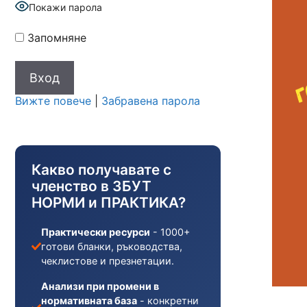
Покажи парола
Запомняне
Вижте повече
|
Забравена парола
Какво получавате с
членство в ЗБУТ
НОРМИ и ПРАКТИКА?
Практически ресурси
- 1000+
готови бланки, ръководства,
чеклистове и презнетации.
Анализи при промени в
нормативната база
- конкретни