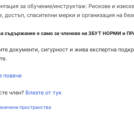
нтация за обучение/инструктаж: Рискове и изискв
е, достъп, спасителни мерки и организация на без
ва съдържание е само за членове на ЗБУТ НОРМИ и П
те документи, сигурност и жива експертна подкре
те.
е повече
сте член?
Влезте от тук
кети
аничени пространства