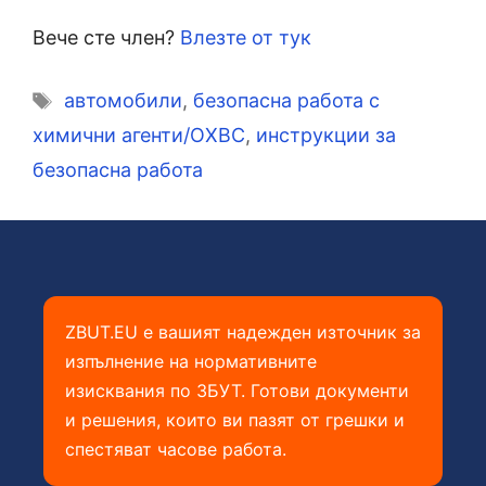
Вече сте член?
Влезте от тук
Етикети
автомобили
,
безопасна работа с
химични агенти/ОХВС
,
инструкции за
безопасна работа
ZBUT.EU е вашият надежден източник за
изпълнение на нормативните
изисквания по ЗБУТ. Готови документи
и решения, които ви пазят от грешки и
спестяват часове работа.