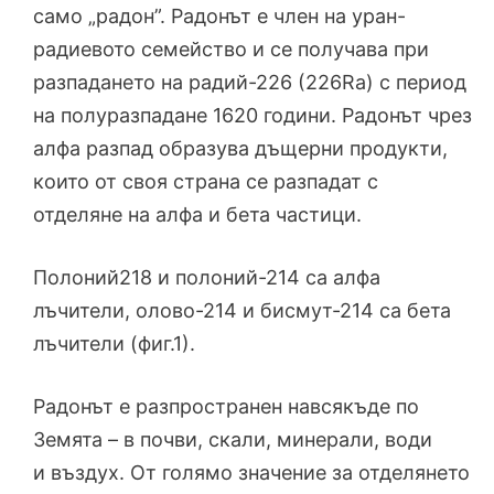
само „радон”. Радонът е член на уран-
радиевото семейство и се получава при
разпадането на радий-226 (226Ra) с период
на полуразпадане 1620 години. Радонът чрез
алфа разпад образува дъщерни продукти,
които от своя страна се разпадат с
отделяне на алфа и бета частици.
Полоний218 и полоний-214 са алфа
лъчители, олово-214 и бисмут-214 са бета
лъчители (фиг.1).
Радонът е разпространен навсякъде по
Земята – в почви, скали, минерали, води
и въздух. От голямо значение за отделянето