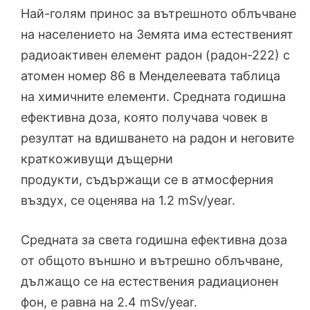
Най-голям принос за вътрешното облъчване
на населението на Земята има естественият
радиоактивен елемент радон (радон-222) с
атомен номер 86 в Менделеевата таблица
на химичните елементи. Средната годишна
ефективна доза, която получава човек в
резултат на вдишването на радон и неговите
краткоживущи дъщерни
продукти, съдържащи се в атмосферния
въздух, се оценява на 1.2 mSv/year.
Средната за света годишна ефективна доза
от общото външно и вътрешно облъчване,
дължащо се на естествения радиационен
фон, е равна на 2.4 mSv/year.