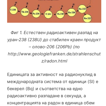
Фиг 1. Естествен радиоактивен разпад на
уран-238 (238U) до стабилен краен продукт
– олово-206 (206Pb) (по
http://www.geologiefranken.de/strahlenschut
z/radon.html
Единицата за активност на радионуклид в
международната система от единици (SI) е
бекерел (Bq) и съответства на едно
радиоактивно разпадане в секунда, а
концентрацията на радон в единица обем