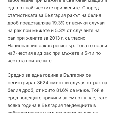
заболяване при мъжете в световен мащаб и
едно от най-честите при жените. Според
статистиката за България ракът на белия
дроб представлява 19.3% от всички случаи
на рак при мъжете и 5.3% от случаите на
рак при жените за 2013 г. съгласно
Националния раков регистър. Това го прави
най-честия вид рак при мъжете и 5-ти по
честота при жените.
Средно за една година в България се
регистрират 3624 смъртни случая от рак на
белия дроб, от които 81.6% са мъже. Той е
сред водещите причини за смърт у нас, като
всяка година в България тенденциите в
заболяемостта и смъртността от рак на