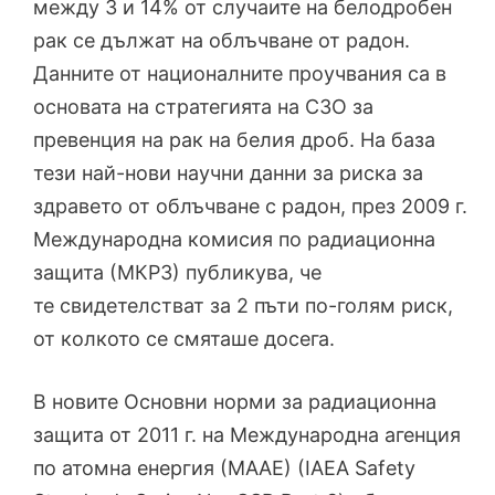
между 3 и 14% от случаите на белодробен
рак се дължат на облъчване от радон.
Данните от националните проучвания са в
основата на стратегията на СЗО за
превенция на рак на белия дроб. На база
тези най-нови научни данни за риска за
здравето от облъчване с радон, през 2009 г.
Международна комисия по радиационна
защита (МКРЗ) публикува, че
те свидетелстват за 2 пъти по-голям риск,
от колкото се смяташе досега.
В новите Основни норми за радиационна
защита от 2011 г. на Международна агенция
по атомна енергия (МААЕ) (IAEA Safety