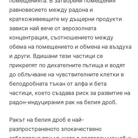
помещенията. В затворени помещения
равновесието между радона и
краткоживеещите му дъщерни продукти
зависи най вече от аерозолната
концентрация, съотношението между
обема на помещението и обмена на въздуха
и други. Вдишани тези частици се
прикрепят по дихателните пътища и водят
до облъчване на чувствителните клетки в
белодробната тъкан от алфа и бета
частици, което създава риск за развитие на
радон-индуцирания рак на белия дроб.
Ракът на белия дроб е най-
разпространеното злокачествено