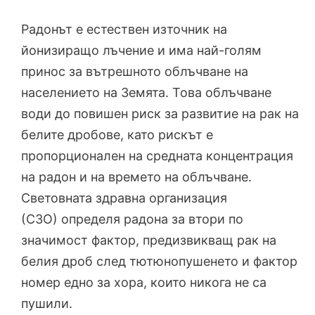
Радонът е естествен източник на
йонизиращо лъчение и има най-голям
принос за вътрешното облъчване на
населението на Земята. Това облъчване
води до повишен риск за развитие на рак на
белите дробове, като рискът е
пропорционален на средната концентрация
на радон и на времето на облъчване.
Световната здравна организация
(СЗО) определя радона за втори по
значимост фактор, предизвикващ рак на
белия дроб след тютюнопушенето и фактор
номер едно за хора, които никога не са
пушили.