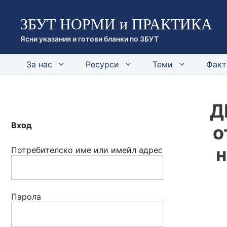
Към
ЗБУТ НОРМИ и ПРАКТИКА
съдържанието
Ясни указания и готови бланки по ЗБУТ
За нас
Ресурси
Теми
Факт
Д
Вход
о
н
Потребителско име или имейл адрес
Парола