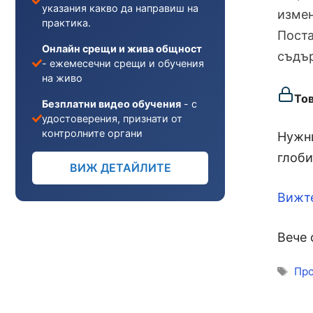
указания какво да направиш на
измен
практика.
Поста
Онлайн срещи и жива общност
съдър
- ежемесечни срещи и обучения
на живо
То
Безплатни видео обучения
- с
удостоверения, признати от
контролните органи
Нужни
глоби
ВИЖ ДЕТАЙЛИТЕ
Вижт
Вече 
Ети
Про