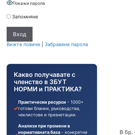
Покажи парола
Запомняне
Вижте повече
|
Забравена парола
Какво получавате с
членство в ЗБУТ
НОРМИ и ПРАКТИКА?
Практически ресурси
- 1000+
готови бланки, ръководства,
чеклистове и презнетации.
Анализи при промени в
В бр.
нормативната база
- конкретни