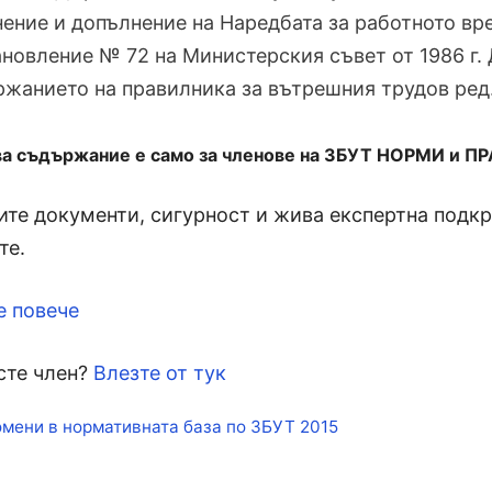
ение и допълнение на Наредбата за работното вре
новление № 72 на Министерския съвет от 1986 г. 
жанието на правилника за вътрешния трудов ред.
ва съдържание е само за членове на ЗБУТ НОРМИ и П
те документи, сигурност и жива експертна подкре
те.
е повече
сте член?
Влезте от тук
кети
мени в нормативната база по ЗБУТ 2015