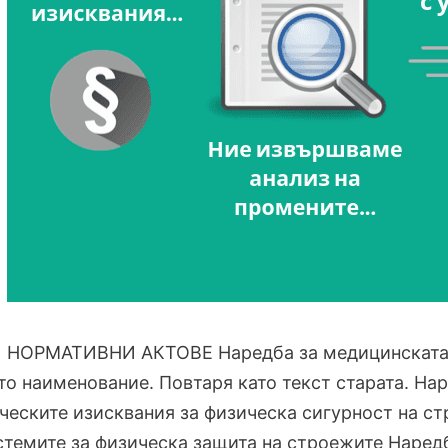
 НОРМАТИВНИ АКТОВЕ Наредба за медицинската е
о наименование. Повтаря като текст старата. Наре
ческите изисквания за физическа сигурност на ст
стемите за физическа защита на строежите Наредб