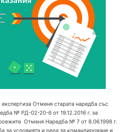
кспертиза Отменя старата наредба със
дба № РД-02-20-6 от 19.12.2016 г. за
роежите Отменя Наредба № 7 от 8.06.1998 г.
а за условията и реда за командироване и