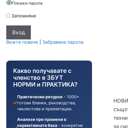
Покажи парола
Запомняне
Вижте повече
|
Забравена парола
Какво получавате с
членство в ЗБУТ
НОРМИ и ПРАКТИКА?
Практически ресурси
- 1000+
НОВИ
готови бланки, ръководства,
чеклистове и презнетации.
същот
техни
Анализи при промени в
нормативната база
- конкретни
за си