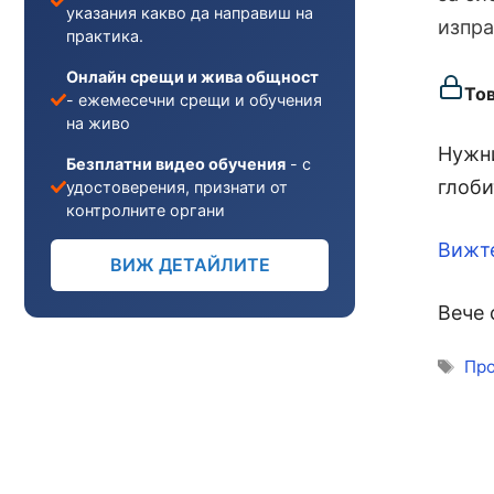
указания какво да направиш на
изпр
практика.
Онлайн срещи и жива общност
То
- ежемесечни срещи и обучения
на живо
Нужни
Безплатни видео обучения
- с
глоби
удостоверения, признати от
контролните органи
Вижт
ВИЖ ДЕТАЙЛИТЕ
Вече 
Ети
Про