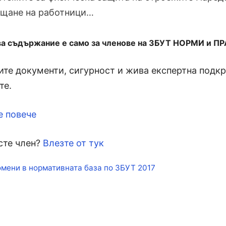
ащане на работници…
ва съдържание е само за членове на ЗБУТ НОРМИ и П
те документи, сигурност и жива експертна подкре
те.
е повече
сте член?
Влезте от тук
кети
мени в нормативната база по ЗБУТ 2017