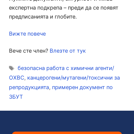
експертна подкрепа – преди да се появят
предписанията и глобите.
Вижте повече
Вече сте член?
Влезте от тук
Етикети
безопасна работа с химични агенти/
ОХВС
,
канцерогени/мутагени/токсични за
репродукцията
,
примерен документ по
ЗБУТ