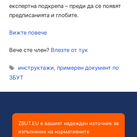
експертна подкрепа – преди да се появят
предписанията и глобите.
Вижте повече
Вече сте член?
Влезте от тук
Етикети
инструктажи
,
примерен документ по
ЗБУТ
ZBUT.EU е вашият надежден източник за
изпълнение на нормативните