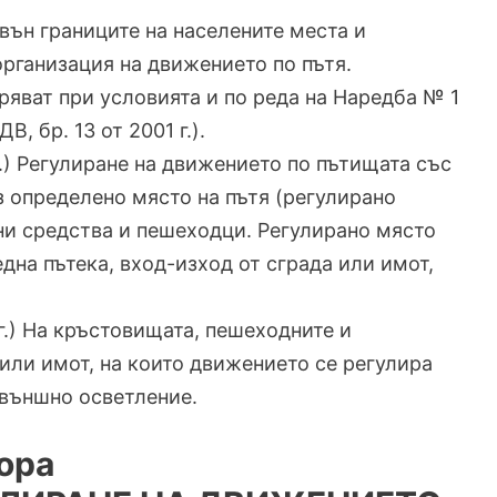
) извън границите на населените места и
организация на движението по пътя.
бряват при условията и по реда на Наредба № 1
, бр. 13 от 2001 г.).
15 г.) Регулиране на движението по пътищата със
з определено място на пътя (регулирано
ни средства и пешеходци. Регулирано място
на пътека, вход-изход от сграда или имот,
15 г.) На кръстовищата, пешеходните и
 или имот, на които движението се регулира
 външно осветление.
ора