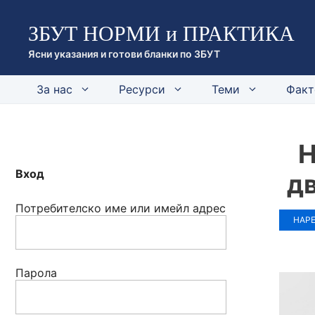
Към
ЗБУТ НОРМИ и ПРАКТИКА
съдържанието
Ясни указания и готови бланки по ЗБУТ
За нас
Ресурси
Теми
Факт
Н
Вход
д
Потребителско име или имейл адрес
НАРЕ
Парола