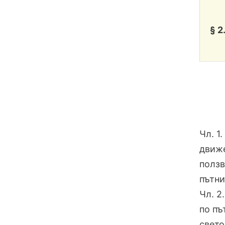
§ 2
Чл. 1
движе
ползв
пътни
Чл. 2
по пъ
свето