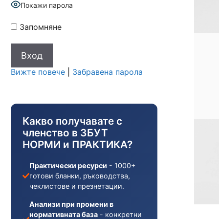
Покажи парола
Запомняне
Вижте повече
|
Забравена парола
Какво получавате с
членство в ЗБУТ
НОРМИ и ПРАКТИКА?
Практически ресурси
- 1000+
готови бланки, ръководства,
чеклистове и презнетации.
Анализи при промени в
нормативната база
- конкретни