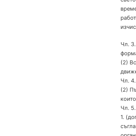
време
работ
изчис
Чл. 3
форма
(2) В
движе
Чл. 4
(2) П
които
Чл. 5
1. (д
съгла
орган