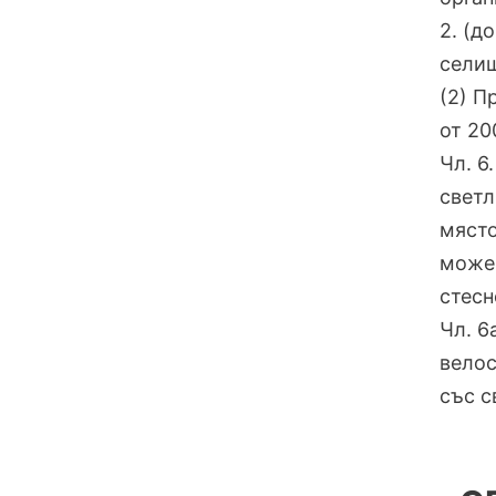
2. (д
селищ
(2) П
от 20
Чл. 6
светл
място
може 
стесн
Чл. 6
велос
със с