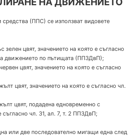
УЛИРАНЕ НА ДВИЖЕНИЕТО
и средства (ППС) се използват видовете
 със зелен цвят, значението на която е съгласно
на за движението по пътищата (ППЗДвП);
 с червен цвят, значението на която е съгласно
 с жълт цвят, значението на която е съгласно чл.
) с жълт цвят, подадена едновременно с
съгласно чл. 31, ал. 7, т. 2 ППЗДвП;
.) една или две последователно мигащи една след