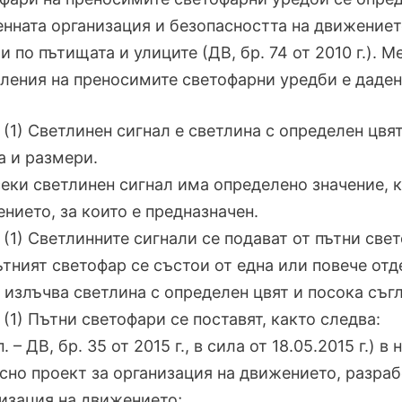
нната организация и безопасността на движение
и по пътищата и улиците (ДВ, бр. 74 от 2010 г.). 
ления на преносимите светофарни уредби е даде
. (1) Светлинен сигнал е светлина с определен цвя
 и размери.
секи светлинен сигнал има определено значение, 
нието, за които е предназначен.
. (1) Светлинните сигнали се подават от пътни све
ътният светофар се състои от една или повече от
 излъчва светлина с определен цвят и посока съг
. (1) Пътни светофари се поставят, както следва:
оп. – ДВ, бр. 35 от 2015 г., в сила от 18.05.2015 г.
сно проект за организация на движението, разраб
изация на движението;