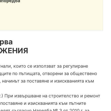
зпоредба
ърва
ОЖЕНИЯ
гнали, които се използват за регулиране
дците по пътищата, отворени за обществено
, начинът за поставяне и изискванията към
15 г.) При извършване на строителство и ремонт
 поставяне и изискванията към пътните
лят съгласно Наредба № 3 от 2010 г. за