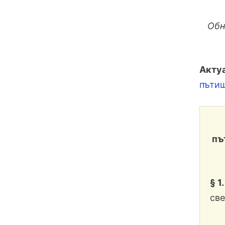
Обн.
Актуа
пътищ
пъ
§ 1.
све