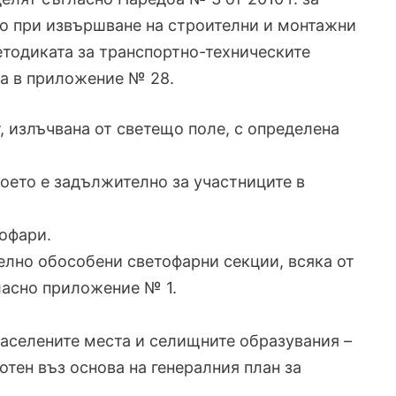
то при извършване на строителни и монтажни
Методиката за транспортно-техническите
на в приложение № 28.
т, излъчвана от светещо поле, с определена
което е задължително за участниците в
тофари.
делно обособени светофарни секции, всяка от
ласно приложение № 1.
) в населените места и селищните образувания –
отен въз основа на генералния план за