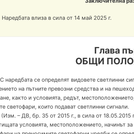
Заключителна ра
.
Наредбата влиза в сила от 14 май 2025 г.
Глава п
ОБЩИ ПОЛ
. С наредбата се определят видовете светлинни си
нието на пътните превозни средства и на пешехо
ане, както и условията, редът, местоположението
те светофари, които подават светлинни сигнали.
. (Изм. – ДВ, бр. 35 от 2015 г., в сила от 18.05.20
тищата условията, местоположението, начинът за
фари на преносимите светофарни уредби се опреде