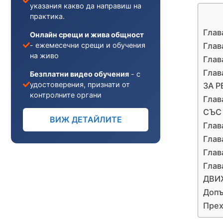
указания какво да направиш на
практика.
Гла
Онлайн срещи и жива общност
Гла
- ежемесечни срещи и обучения
на живо
Гла
Гла
Безплатни видео обучения
- с
удостоверения, признати от
ЗА 
контролните органи
Гла
СЪС
ВИЖ ДЕТАЙЛИТЕ
Гла
Глав
Глав
Гла
ДВИ
Допъ
Прех