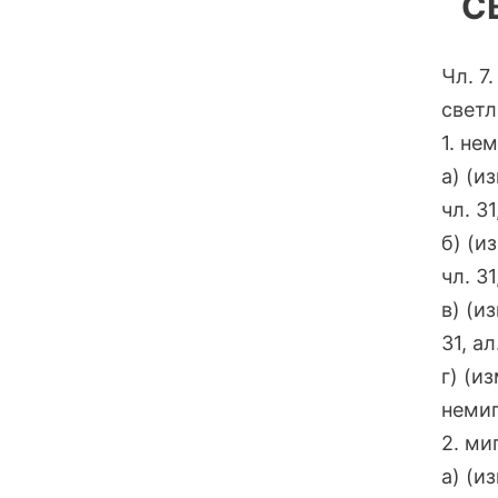
С
Чл. 7
светл
1. не
а) (и
чл. 3
б) (и
чл. 31
в) (и
31, ал
г) (и
немиг
2. ми
а) (и