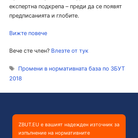
експертна подкрепа – преди да се появят
предписанията и глобите.
Вижте повече
Вече сте член?
Влезте от тук
Етикети
Промени в нормативната база по ЗБУТ
2018
ZBUT.EU е вашият надежден източник за
изпълнение на нормативните