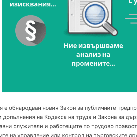
я е обнародван новия Закон за публичните предпр
 допълнения на Кодекса на труда и Закона за дър
вни служители и работещите по трудово правоо
ите на управление или контрол на търговските 