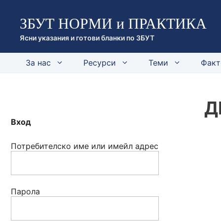
Към
ЗБУТ НОРМИ и ПРАКТИКА
съдържанието
Ясни указания и готови бланки по ЗБУТ
За нас
Ресурси
Теми
Факт
Д
Вход
Потребителско име или имейл адрес
Парола