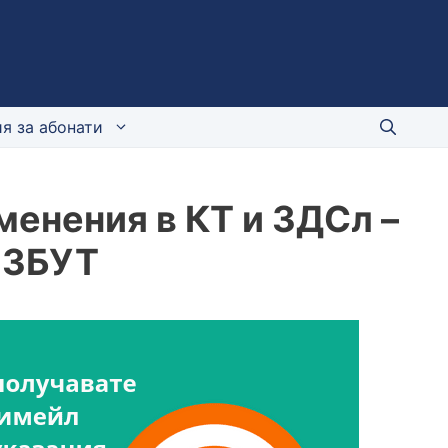
я за абонати
зменения в КТ и ЗДСл –
 ЗБУТ