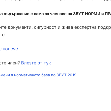
ва съдържание е само за членове на ЗБУТ НОРМИ и П
те документи, сигурност и жива експертна подкре
те.
е повече
сте член?
Влезте от тук
кети
мени в нормативната база по ЗБУТ 2019