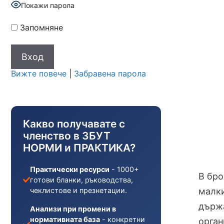
Покажи парола
Запомняне
Вижте повече
|
Забравена парола
Какво получавате с
членство в ЗБУТ
НОРМИ и ПРАКТИКА?
Практически ресурси
- 1000+
В бро
готови бланки, ръководства,
чеклистове и презнетации.
малки
държа
Анализи при промени в
нормативната база
- конкретни
орган