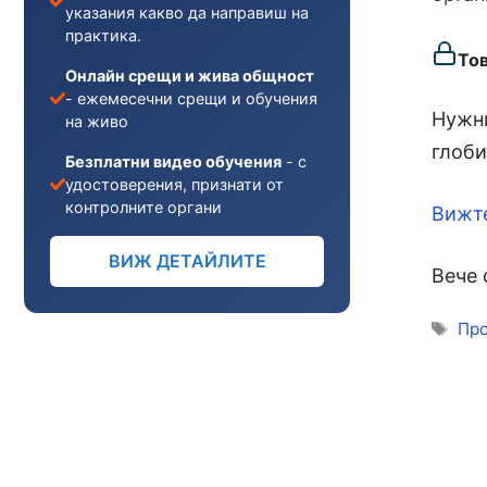
указания какво да направиш на
практика.
То
Онлайн срещи и жива общност
- ежемесечни срещи и обучения
Нужни
на живо
глоби
Безплатни видео обучения
- с
удостоверения, признати от
контролните органи
Вижт
ВИЖ ДЕТАЙЛИТЕ
Вече 
Ети
Про