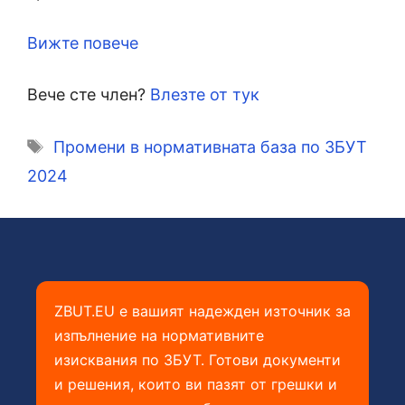
Вижте повече
Вече сте член?
Влезте от тук
Етикети
Промени в нормативната база по ЗБУТ
2024
ZBUT.EU е вашият надежден източник за
изпълнение на нормативните
изисквания по ЗБУТ. Готови документи
и решения, които ви пазят от грешки и